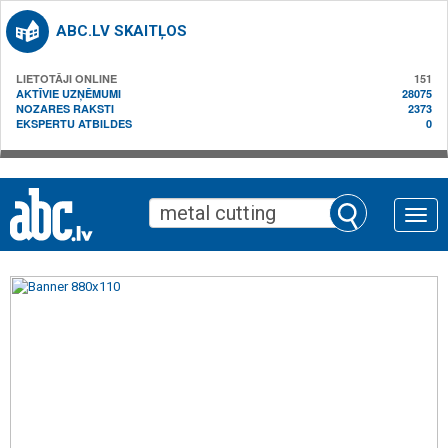
ABC.LV SKAITĻOS
LIETOTĀJI ONLINE
151
AKTĪVIE UZŅĒMUMI
28075
NOZARES RAKSTI
2373
EKSPERTU ATBILDES
0
Toggle
naviga