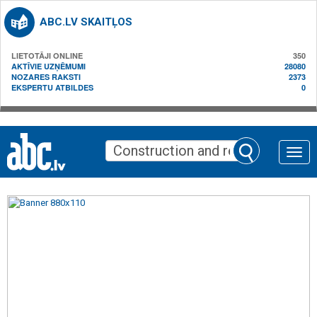
ABC.LV SKAITĻOS
LIETOTĀJI ONLINE
350
AKTĪVIE UZŅĒMUMI
28080
NOZARES RAKSTI
2373
EKSPERTU ATBILDES
0
Toggle
naviga