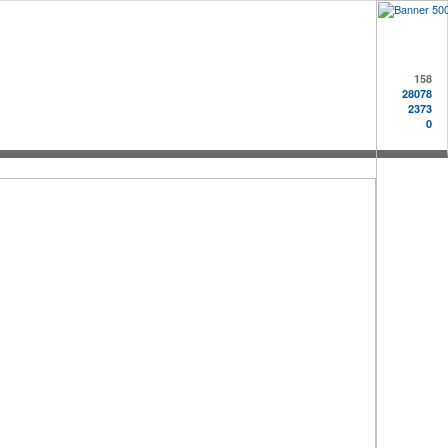
158
28078
2373
0