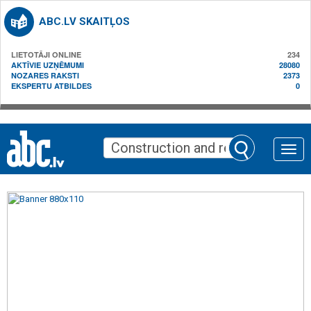
ABC.LV SKAITĻOS
LIETOTĀJI ONLINE
234
AKTĪVIE UZŅĒMUMI
28080
NOZARES RAKSTI
2373
EKSPERTU ATBILDES
0
Toggle
naviga