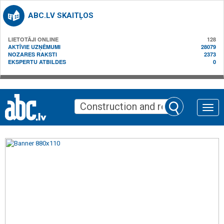
ABC.LV SKAITĻOS
LIETOTĀJI ONLINE
128
AKTĪVIE UZŅĒMUMI
28079
NOZARES RAKSTI
2373
EKSPERTU ATBILDES
0
Toggle
naviga