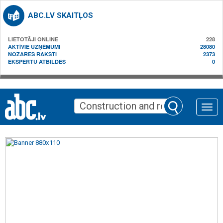
ABC.LV SKAITĻOS
LIETOTĀJI ONLINE
228
AKTĪVIE UZŅĒMUMI
28080
NOZARES RAKSTI
2373
EKSPERTU ATBILDES
0
Toggle
naviga