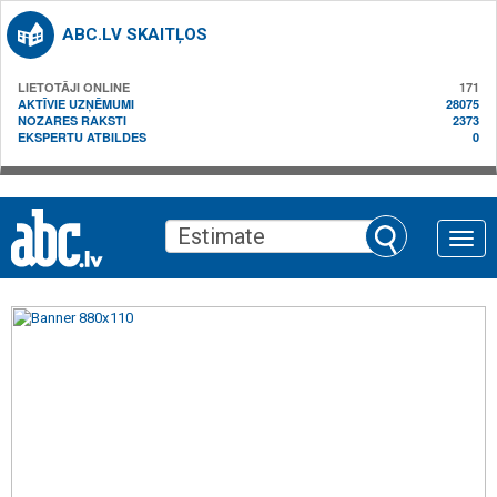
ABC.LV SKAITĻOS
LIETOTĀJI ONLINE
171
AKTĪVIE UZŅĒMUMI
28075
NOZARES RAKSTI
2373
EKSPERTU ATBILDES
0
Toggle
naviga