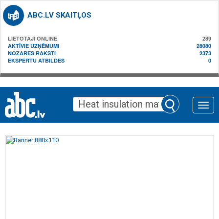
ABC.LV SKAITĻOS
LIETOTĀJI ONLINE
289
AKTĪVIE UZŅĒMUMI
28080
NOZARES RAKSTI
2373
EKSPERTU ATBILDES
0
Toggle
naviga