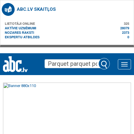
ABC.LV SKAITĻOS
LIETOTĀJI ONLINE
325
AKTĪVIE UZŅĒMUMI
28079
NOZARES RAKSTI
2373
EKSPERTU ATBILDES
0
Toggle
naviga