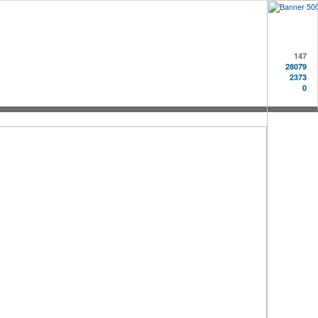
147
28079
2373
0