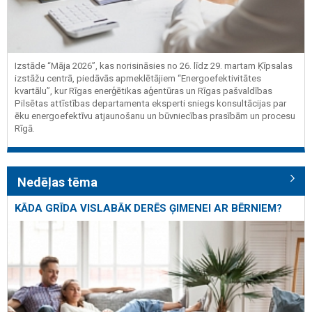
Izstāde “Māja 2026”, kas norisināsies no 26. līdz 29. martam Ķīpsalas
izstāžu centrā, piedāvās apmeklētājiem “Energoefektivitātes
kvartālu”, kur Rīgas enerģētikas aģentūras un Rīgas pašvaldības
Pilsētas attīstības departamenta eksperti sniegs konsultācijas par
ēku energoefektīvu atjaunošanu un būvniecības prasībām un procesu
Rīgā.
Nedēļas tēma
KĀDA GRĪDA VISLABĀK DERĒS ĢIMENEI AR BĒRNIEM?