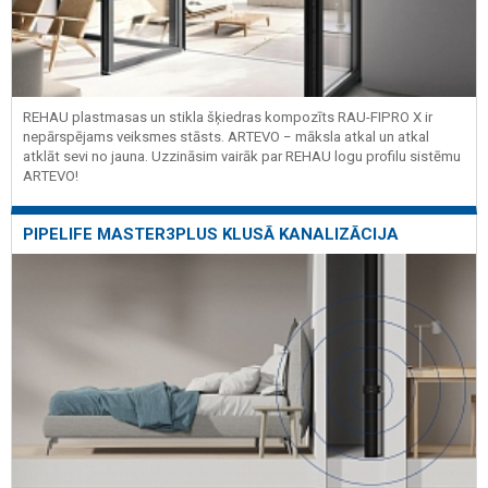
REHAU plastmasas un stikla šķiedras kompozīts RAU-FIPRO X ir
nepārspējams veiksmes stāsts. ARTEVO − māksla atkal un atkal
atklāt sevi no jauna. Uzzināsim vairāk par REHAU logu profilu sistēmu
ARTEVO!
PIPELIFE MASTER3PLUS KLUSĀ KANALIZĀCIJA