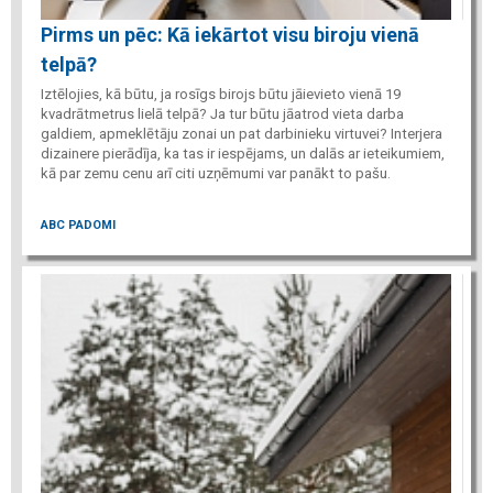
Pirms un pēc: Kā iekārtot visu biroju vienā
telpā?
Iztēlojies, kā būtu, ja rosīgs birojs būtu jāievieto vienā 19
kvadrātmetrus lielā telpā? Ja tur būtu jāatrod vieta darba
galdiem, apmeklētāju zonai un pat darbinieku virtuvei? Interjera
dizainere pierādīja, ka tas ir iespējams, un dalās ar ieteikumiem,
kā par zemu cenu arī citi uzņēmumi var panākt to pašu.
ABC PADOMI