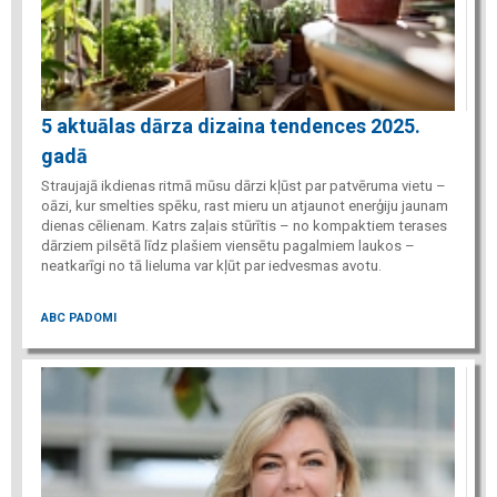
5 aktuālas dārza dizaina tendences 2025.
gadā
Straujajā ikdienas ritmā mūsu dārzi kļūst par patvēruma vietu –
oāzi, kur smelties spēku, rast mieru un atjaunot enerģiju jaunam
dienas cēlienam. Katrs zaļais stūrītis – no kompaktiem terases
dārziem pilsētā līdz plašiem viensētu pagalmiem laukos –
neatkarīgi no tā lieluma var kļūt par iedvesmas avotu.
ABC PADOMI