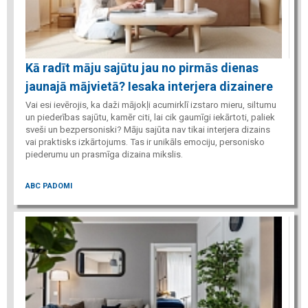
Kā radīt māju sajūtu jau no pirmās dienas
jaunajā mājvietā? Iesaka interjera dizainere
Vai esi ievērojis, ka daži mājokļi acumirklī izstaro mieru, siltumu
un piederības sajūtu, kamēr citi, lai cik gaumīgi iekārtoti, paliek
sveši un bezpersoniski? Māju sajūta nav tikai interjera dizains
vai praktisks izkārtojums. Tas ir unikāls emociju, personisko
piederumu un prasmīga dizaina mikslis.
ABC PADOMI