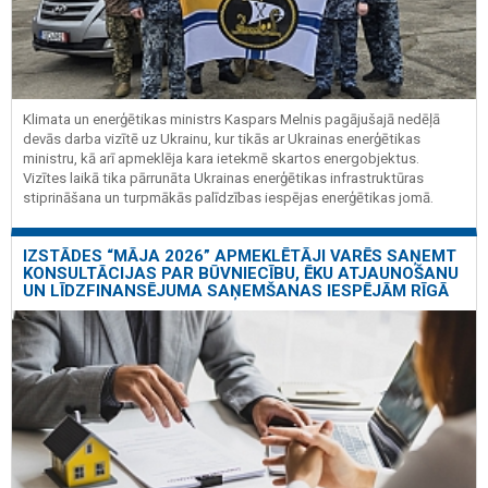
Klimata un enerģētikas ministrs Kaspars Melnis pagājušajā nedēļā
devās darba vizītē uz Ukrainu, kur tikās ar Ukrainas enerģētikas
ministru, kā arī apmeklēja kara ietekmē skartos energobjektus.
Vizītes laikā tika pārrunāta Ukrainas enerģētikas infrastruktūras
stiprināšana un turpmākās palīdzības iespējas enerģētikas jomā.
IZSTĀDES “MĀJA 2026” APMEKLĒTĀJI VARĒS SAŅEMT
KONSULTĀCIJAS PAR BŪVNIECĪBU, ĒKU ATJAUNOŠANU
UN LĪDZFINANSĒJUMA SAŅEMŠANAS IESPĒJĀM RĪGĀ