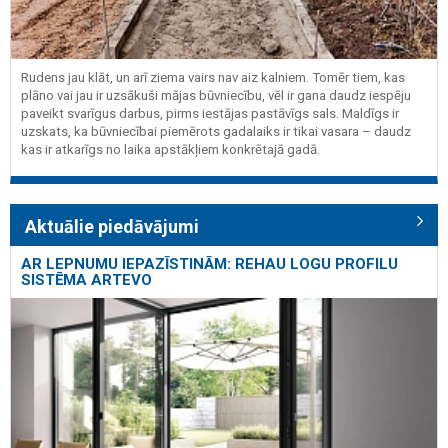
Rudens jau klāt, un arī ziema vairs nav aiz kalniem. Tomēr tiem, kas
plāno vai jau ir uzsākuši mājas būvniecību, vēl ir gana daudz iespēju
paveikt svarīgus darbus, pirms iestājas pastāvīgs sals. Maldīgs ir
uzskats, ka būvniecībai piemērots gadalaiks ir tikai vasara – daudz
kas ir atkarīgs no laika apstākļiem konkrētajā gadā.
Aktuālie piedāvājumi
AR LEPNUMU IEPAZĪSTINĀM: REHAU LOGU PROFILU
SISTĒMA ARTEVO