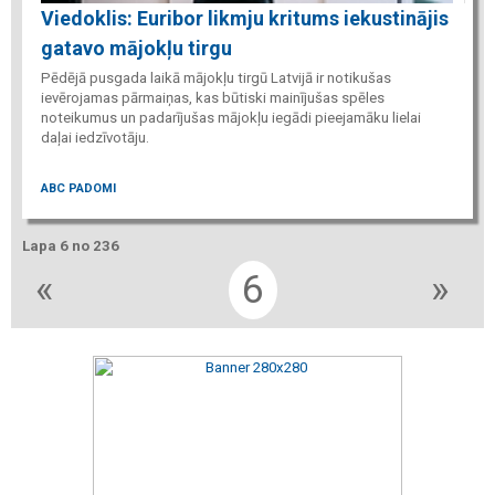
Viedoklis: Euribor likmju kritums iekustinājis
gatavo mājokļu tirgu
Pēdējā pusgada laikā mājokļu tirgū Latvijā ir notikušas
ievērojamas pārmaiņas, kas būtiski mainījušas spēles
noteikumus un padarījušas mājokļu iegādi pieejamāku lielai
daļai iedzīvotāju.
ABC PADOMI
Lapa 6 no 236
«
6
»