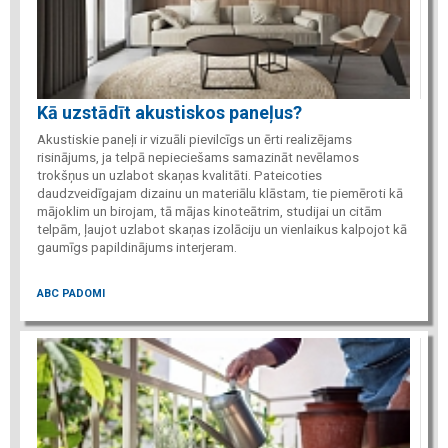
Kā uzstādīt akustiskos paneļus?
Akustiskie paneļi ir vizuāli pievilcīgs un ērti realizējams
risinājums, ja telpā nepieciešams samazināt nevēlamos
trokšņus un uzlabot skaņas kvalitāti. Pateicoties
daudzveidīgajam dizainu un materiālu klāstam, tie piemēroti kā
mājoklim un birojam, tā mājas kinoteātrim, studijai un citām
telpām, ļaujot uzlabot skaņas izolāciju un vienlaikus kalpojot kā
gaumīgs papildinājums interjeram.
ABC PADOMI