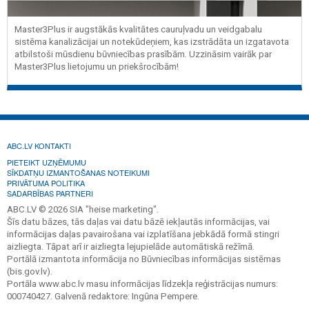
Master3Plus ir augstākās kvalitātes cauruļvadu un veidgabalu
sistēma kanalizācijai un notekūdeņiem, kas izstrādāta un izgatavota
atbilstoši mūsdienu būvniecības prasībām. Uzzināsim vairāk par
Master3Plus lietojumu un priekšrocībām!
ABC.LV KONTAKTI
PIETEIKT UZŅĒMUMU
SĪKDATŅU IZMANTOŠANAS NOTEIKUMI
PRIVĀTUMA POLITIKA
SADARBĪBAS PARTNERI
ABC.LV © 2026 SIA "heise marketing".
Šīs datu bāzes, tās daļas vai datu bāzē iekļautās informācijas, vai
informācijas daļas pavairošana vai izplatīšana jebkādā formā stingri
aizliegta. Tāpat arī ir aizliegta lejupielāde automātiskā režīmā.
Portālā izmantota informācija no Būvniecības informācijas sistēmas
(bis.gov.lv).
Portāla www.abc.lv masu informācijas līdzekļa reģistrācijas numurs:
000740427. Galvenā redaktore: Ingūna Pempere.