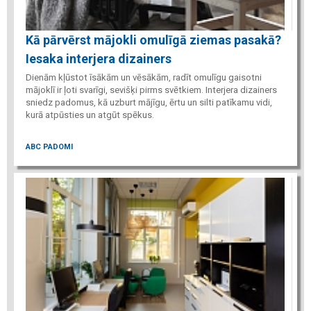
Kā pārvērst mājokli omulīgā ziemas pasakā?
Iesaka interjera dizainers
Dienām kļūstot īsākām un vēsākām, radīt omulīgu gaisotni
mājoklī ir ļoti svarīgi, sevišķi pirms svētkiem. Interjera dizainers
sniedz padomus, kā uzburt mājīgu, ērtu un silti patīkamu vidi,
kurā atpūsties un atgūt spēkus.
ABC PADOMI