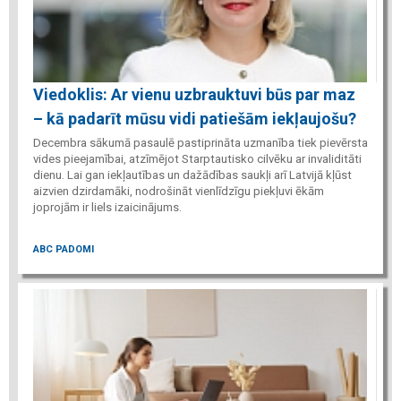
Viedoklis: Ar vienu uzbrauktuvi būs par maz
– kā padarīt mūsu vidi patiešām iekļaujošu?
Decembra sākumā pasaulē pastiprināta uzmanība tiek pievērsta
vides pieejamībai, atzīmējot Starptautisko cilvēku ar invaliditāti
dienu. Lai gan iekļautības un dažādības saukļi arī Latvijā kļūst
aizvien dzirdamāki, nodrošināt vienlīdzīgu piekļuvi ēkām
joprojām ir liels izaicinājums.
ABC PADOMI