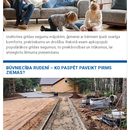
Izvēloties grīdas segumu mājoklim, ģimenei ar bērniem īpaši svarīgs
komforts, praktiskums un drošība. Rakstā esam apkopojuši
populārākos grīdas segumus, to priekšrocības un trūkumus, lai
atvieglotu lēmuma pieņemšanu.
BŪVNIECĪBA RUDENĪ – KO PASPĒT PAVEIKT PIRMS
ZIEMAS?