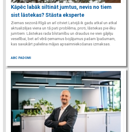
Kāpēc labāk siltināt jumtus, nevis no tiem
sist lāstekas? Stāsta eksperte
Ziemas sezonā Rīgā un arī citviet Latvijā ik gadu atkal un atkal
aktualizējas viena un tā pati problēma, proti, lāstekas pie ēku
jumtiem. Lāstekas rada bīstamību un draudus ne vien gājēju
veselībai, bet arī vērā ņemamus bojājumus pašam īpašumam,
kas savukārt palielina mājas apsaimniekošanas izmaksas.
ABC PADOMI