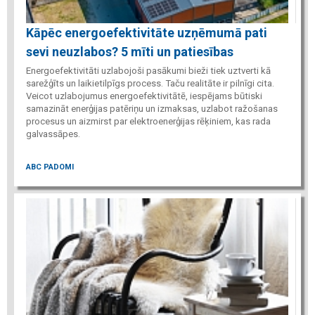
Kāpēc energoefektivitāte uzņēmumā pati
sevi neuzlabos? 5 mīti un patiesības
Energoefektivitāti uzlabojoši pasākumi bieži tiek uztverti kā
sarežģīts un laikietilpīgs process. Taču realitāte ir pilnīgi cita.
Veicot uzlabojumus energoefektivitātē, iespējams būtiski
samazināt enerģijas patēriņu un izmaksas, uzlabot ražošanas
procesus un aizmirst par elektroenerģijas rēķiniem, kas rada
galvassāpes.
ABC PADOMI