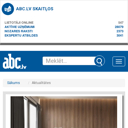
ABC.LV SKAITĻOS
LIETOTĀJI ONLINE
547
AKTĪVIE UZŅĒMUMI
28079
NOZARES RAKSTI
2373
EKSPERTU ATBILDES
3041
Toggle
naviga
Sākums
Aktualitātes