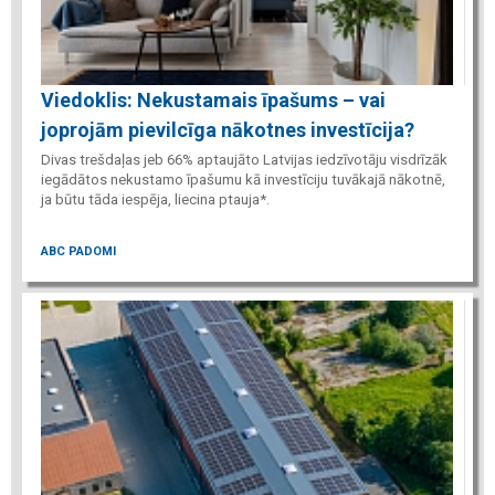
Viedoklis: Nekustamais īpašums – vai
joprojām pievilcīga nākotnes investīcija?
Divas trešdaļas jeb 66% aptaujāto Latvijas iedzīvotāju visdrīzāk
iegādātos nekustamo īpašumu kā investīciju tuvākajā nākotnē,
ja būtu tāda iespēja, liecina ptauja*.
ABC PADOMI