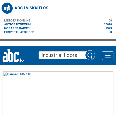
ABC.LV SKAITĻOS
LIETOTĀJI ONLINE
108
AKTĪVIE UZŅĒMUMI
28078
NOZARES RAKSTI
2373
EKSPERTU ATBILDES
0
Toggle
naviga