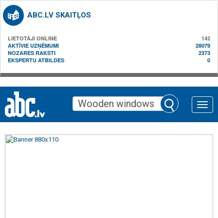
ABC.LV SKAITĻOS
LIETOTĀJI ONLINE
142
AKTĪVIE UZŅĒMUMI
28079
NOZARES RAKSTI
2373
EKSPERTU ATBILDES
0
Toggle
naviga