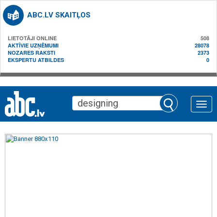
ABC.LV SKAITĻOS
LIETOTĀJI ONLINE
508
AKTĪVIE UZŅĒMUMI
28078
NOZARES RAKSTI
2373
EKSPERTU ATBILDES
0
Toggle
naviga