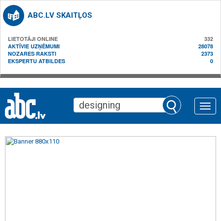
ABC.LV SKAITĻOS
LIETOTĀJI ONLINE
332
AKTĪVIE UZŅĒMUMI
28078
NOZARES RAKSTI
2373
EKSPERTU ATBILDES
0
Toggle
naviga