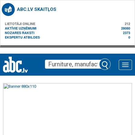
ABC.LV SKAITĻOS
LIETOTĀJI ONLINE
212
AKTĪVIE UZŅĒMUMI
28080
NOZARES RAKSTI
2373
EKSPERTU ATBILDES
0
Toggle
naviga