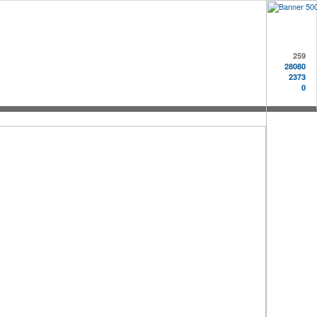
259
28080
2373
0