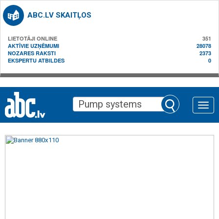
ABC.LV SKAITĻOS
LIETOTĀJI ONLINE
351
AKTĪVIE UZŅĒMUMI
28078
NOZARES RAKSTI
2373
EKSPERTU ATBILDES
0
Toggle
naviga