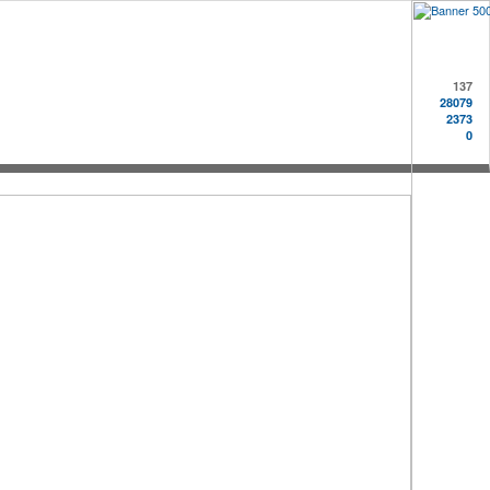
137
28079
2373
0