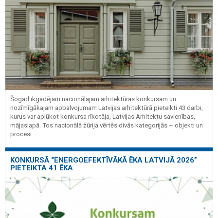
Šogad ikgadējam nacionālajam arhitektūras konkursam un
nozīmīgākajam apbalvojumam Latvijas arhitektūrā pieteikti 43 darbi,
kurus var aplūkot konkursa rīkotāja, Latvijas Arhitektu savienības,
mājaslapā. Tos nacionālā žūrija vērtēs divās kategorijās – objekti un
procesi.
KONKURSĀ “ENERGOEFEKTĪVĀKĀ ĒKA LATVIJĀ 2026”
PIETEIKTA 41 ĒKA