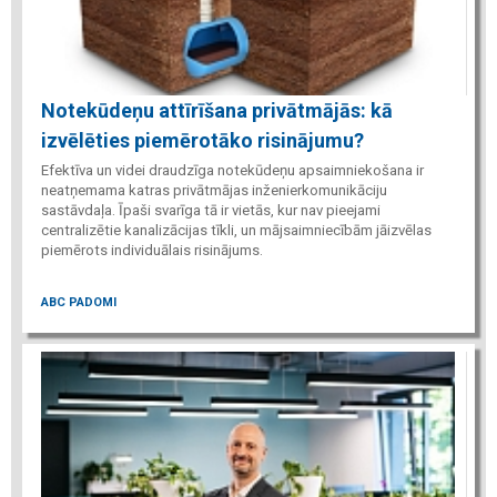
Notekūdeņu attīrīšana privātmājās: kā
izvēlēties piemērotāko risinājumu?
Efektīva un videi draudzīga notekūdeņu apsaimniekošana ir
neatņemama katras privātmājas inženierkomunikāciju
sastāvdaļa. Īpaši svarīga tā ir vietās, kur nav pieejami
centralizētie kanalizācijas tīkli, un mājsaimniecībām jāizvēlas
piemērots individuālais risinājums.
ABC PADOMI