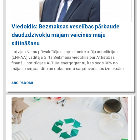
Viedoklis: Bezmaksas veselības pārbaude
daudzdzīvokļu mājām veicinās māju
siltināšanu
Latvijas Namu pārvaldītāju un apsaimniekotāju asociācijas
(LNPAA) vadītāja Ģirta Beikmaņa viedoklis par Attīstības
finanšu institūcijas ALTUM energograntu, kas segs 90% no
mājas energoaudita un dokumentu sagatavošanas izmaksām.
ABC PADOMI