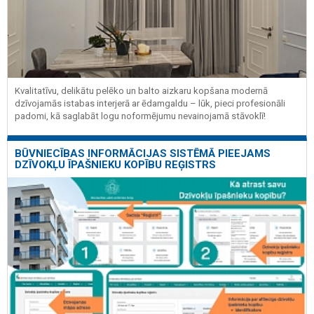
Kvalitatīvu, delikātu pelēko un balto aizkaru kopšana modernā
dzīvojamās istabas interjerā ar ēdamgaldu – lūk, pieci profesionāli
padomi, kā saglabāt logu noformējumu nevainojamā stāvoklī!
BŪVNIECĪBAS INFORMĀCIJAS SISTĒMĀ PIEEJAMS
DZĪVOKĻU ĪPAŠNIEKU KOPĪBU REĢISTRS