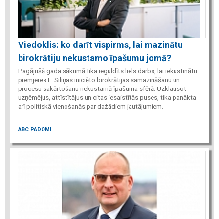
Viedoklis: ko darīt vispirms, lai mazinātu
birokrātiju nekustamo īpašumu jomā?
Pagājušā gada sākumā tika ieguldīts liels darbs, lai iekustinātu
premjeres E. Siliņas iniciēto birokrātijas samazināšanu un
procesu sakārtošanu nekustamā īpašuma sfērā. Uzklausot
uzņēmējus, attīstītājus un citas iesaistītās puses, tika panākta
arī politiskā vienošanās par dažādiem jautājumiem.
ABC PADOMI