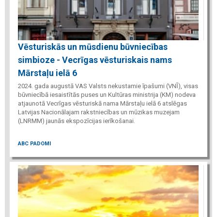
Vēsturiskās un mūsdienu būvniecības
simbioze - Vecrīgas vēsturiskais nams
Mārstaļu ielā 6
2024. gada augustā VAS Valsts nekustamie īpašumi (VNĪ), visas
būvniecībā iesaistītās puses un Kultūras ministrija (KM) nodeva
atjaunotā Vecrīgas vēsturiskā nama Mārstaļu ielā 6 atslēgas
Latvijas Nacionālajam rakstniecības un mūzikas muzejam
(LNRMM) jaunās ekspozīcijas ierīkošanai.
ABC PADOMI