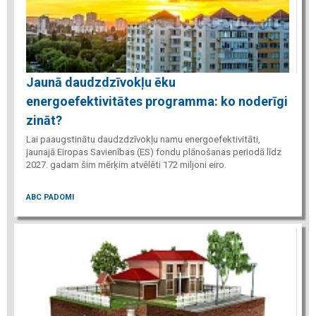
Jaunā daudzdzīvokļu ēku
energoefektivitātes programma: ko noderīgi
zināt?
Lai paaugstinātu daudzdzīvokļu namu energoefektivitāti,
jaunajā Eiropas Savienības (ES) fondu plānošanas periodā līdz
2027. gadam šim mērķim atvēlēti 172 miljoni eiro.
ABC PADOMI