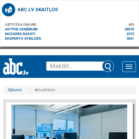
ABC.LV SKAITĻOS
LIETOTĀJI ONLINE
483
AKTĪVIE UZŅĒMUMI
28078
NOZARES RAKSTI
2373
EKSPERTU ATBILDES
3041
Toggle
naviga
Sākums
Aktualitātes