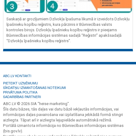
Saskaņā ar grozījumiem Dzīvokļa īpašuma likumā ir izveidots Dzīvokļu
īpašnieku kopību reģistrs, kura pārzinis ir Būvniecības valsts
kontroles birojs. Dzīvokļu īpašnieku kopību reģistrs ir pieejams
Būvniecības informācijas sistēmas sadaļā “Reģistri” apakšsadaļā
“Dzīvokļu īpašnieku kopību reģistrs”.
ABC.LV KONTAKTI
PIETEIKT UZŅĒMUMU
SĪKDATŅU IZMANTOŠANAS NOTEIKUMI
PRIVĀTUMA POLITIKA
SADARBĪBAS PARTNERI
ABC.LV © 2026 SIA "heise marketing".
Šīs datu bāzes, tās daļas vai datu bāzē iekļautās informācijas, vai
informācijas daļas pavairošana vai izplatīšana jebkādā formā stingri
aizliegta. Tāpat arī ir aizliegta lejupielāde automātiskā režīmā.
Portālā izmantota informācija no Būvniecības informācijas sistēmas
(bis.gov.lv).