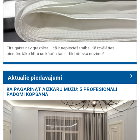
Tīrs gaiss nav greznība – tā ir nepieciešamība. Kā izvēlēties
piemērotāko filtru un kāpēc tam ir tik būtiska nozīme?
Aktuālie piedāvājumi
KĀ PAGARINĀT AIZKARU MŪŽU: 5 PROFESIONĀLI
PADOMI KOPŠANĀ