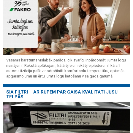
Vasaras karstums vislabāk parāda, cik svarīgi ir pārdomāti jumta logu
risinājumi. Rakstā aplūkojam, kā ārējie un iekšējie piederumi, kā arī
automatizācija palīdz nodrošināt komfortablu temperatūru, optimālu
apgaismojumu un ērtu jumta logu lietošanu visa gada garumā.
SIA FILTRI – AR RŪPĒM PAR GAISA KVALITĀTI JŪSU
TELPĀS