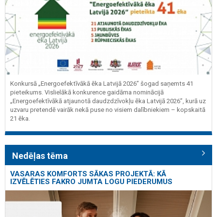
Konkursā „Energoefektīvākā ēka Latvijā 2026” šogad saņemts 41
pieteikums. Vislielākā konkurence gaidāma nominācijā
„Energoefektīvākā atjaunotā daudzdzīvokļu ēka Latvijā 2026”, kurā uz
uzvaru pretendē vairāk nekā puse no visiem dalībniekiem – kopskaitā
21 ēka.
Nedēļas tēma
VASARAS KOMFORTS SĀKAS PROJEKTĀ: KĀ
IZVĒLĒTIES FAKRO JUMTA LOGU PIEDERUMUS