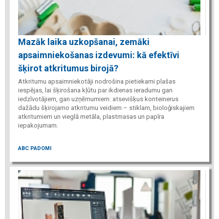
Mazāk laika uzkopšanai, zemāki
apsaimniekošanas izdevumi: kā efektīvi
šķirot atkritumus birojā?
Atkritumu apsaimniekotāji nodrošina pietiekami plašas
iespējas, lai šķirošana kļūtu par ikdienas ieradumu gan
iedzīvotājiem, gan uzņēmumiem: atsevišķus konteinerus
dažādu šķirojamo atkritumu veidiem – stiklam, bioloģiskajiem
atkritumiem un vieglā metāla, plastmasas un papīra
iepakojumam.
ABC PADOMI