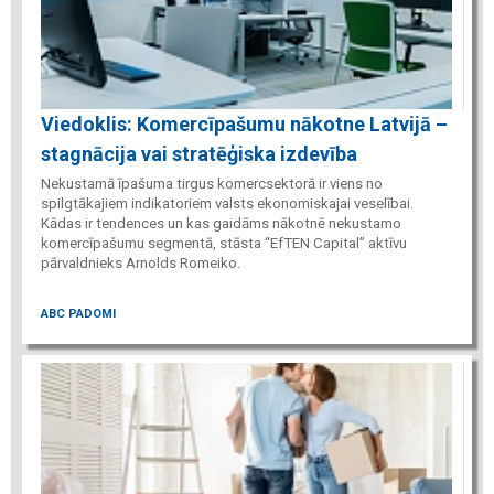
Viedoklis: Komercīpašumu nākotne Latvijā –
stagnācija vai stratēģiska izdevība
Nekustamā īpašuma tirgus komercsektorā ir viens no
spilgtākajiem indikatoriem valsts ekonomiskajai veselībai.
Kādas ir tendences un kas gaidāms nākotnē nekustamo
komercīpašumu segmentā, stāsta “EfTEN Capital” aktīvu
pārvaldnieks Arnolds Romeiko.
ABC PADOMI