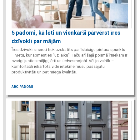
5 padomi, kā lēti un vienkārši pārvērst īres
dzīvokli par mājām
Īres dzīvoklis nereti tiek uzskatīts par īslaicīgu pieturas punktu
– vietu, kur apmesties “uz laiku”. Taču arī šajā posmā īrniekam ir
svarīgi justies mājīgi, ērti un iedvesmojoši. Vēl jo vairāk –
komfortabli iekārtota vide ietekmē mūsu pašsajūtu,
produktivitāti un pat miega kvalitāti.
ABC PADOMI