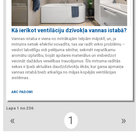
Kā ierīkot ventilāciju dzīvokļa vannas istabā?
Vannas istaba ir viena no mitrākajām telpām mājoklī, un, ja
mitrums netiek efektīvi novadīts, tas var radīt virkni problēmu –
veidot labvēlīgu vidi pelējuma sēnītei, sekmēt nepatīkamu
aromātu izplatību, bojāt apdares materiālus un visbeidzot
veicināt dažādus veselības traucējumus. Šīs mitruma radītās
sekas ir īpaši aktuālas daudzdzīvokļu ēkās, kur gaisa apmaiņa
vannas istabā bieži atkarīga no mājas kopējās ventilācijas
sistēmas...
ABC PADOMI
Lapa 1 no 236
«
1
»