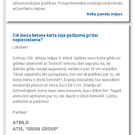
siltumizolācijas īpašības. Putupoliuretāna izolācija nodrošinās
arī perfektu telpas...
Koka paneļu mājas
Cik bieza betona kārta šajā gadījumā grīdai
nepieciešama?
Labdien!
Dzīvoju 103. sērijas mājas 4. stāvā. Izplēsu veco koka grīdu un
gribēju izbetonēt ar "Estrich" betonu. Bet sapratu, ka, lai
dabūtu grīdu vecajā augstumā, vietām ir pat 16 cm starpība.
Tātad vajadzētu likt putuplastu, bet nav skaidrības par to, cik
biezu kārtu ir droši betonēt? Zvanīju būvvaldei, kur speciālisti
noraustīja plecus un teica, ka it kā 5 cm. Zvanīju arī
betonētājiem, katrs sauc savu biezumu, kuru drīkst liet. Tagad
esmu ļoti apmulsis par to, cik daudz ir droši betonēt. Lūdzu,
palīdziet ar padomu!
Paldies!
ATBILD:
ATIS, "GRIVA GROUP"