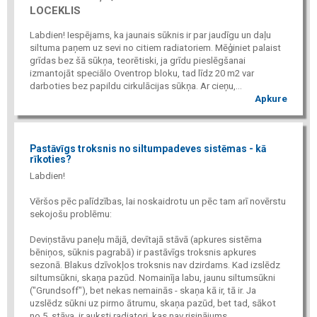
LOCEKLIS
Labdien! Iespējams, ka jaunais sūknis ir par jaudīgu un daļu
siltuma paņem uz sevi no citiem radiatoriem. Mēģiniet palaist
grīdas bez šā sūkņa, teorētiski, ja grīdu pieslēgšanai
izmantojāt speciālo Oventrop bloku, tad līdz 20 m2 var
darboties bez papildu cirkulācijas sūkņa. Ar cieņu,...
Apkure
Pastāvīgs troksnis no siltumpadeves sistēmas - kā
rīkoties?
Labdien!
Vēršos pēc palīdzības, lai noskaidrotu un pēc tam arī novērstu
sekojošu problēmu:
Deviņstāvu paneļu mājā, devītajā stāvā (apkures sistēma
bēniņos, sūknis pagrabā) ir pastāvīgs troksnis apkures
sezonā. Blakus dzīvokļos troksnis nav dzirdams. Kad izslēdz
siltumsūkni, skaņa pazūd. Nomainīja labu, jaunu siltumsūkni
("Grundsoff"), bet nekas nemainās - skaņa kā ir, tā ir. Ja
uzslēdz sūkni uz pirmo ātrumu, skaņa pazūd, bet tad, sākot
no 5. stāva, ir auksti radiatori, kas nav risinājums.