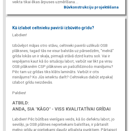
veikta tikai ēkas ārpuses uzmērīšana....
Būvkonstrukciju projektēšana
Kā izlabot celtnieku pavirši izbūvēto grīdu?
Labdien!
Izbūvējot mājas otro stāvu, celtnieki pavirši uzlikuši OSB
plāksnes, tagad tās ne visur balstās uz pārsedzēm, "melnā"
grīda lokās un ir skaļa, pirmajā stāvā dzird katru soli. Vai ir
iespējams kaut kā šo situāciju labot, varbūt var likt pa virsu
OSB plāksnēm CSP plāksnes un pašizlīdzinošo maisījumu?
Pēc tam uz grīdas tiks klāts lamināts. Varbūt ir cits
risinājums? Ko Jūs ieteiktu darīt? Celtniekus dabūt atpakaļ
izlabot grīdu neizdevās.
Paldies!
ATBILD:
ANDA, SIA "KĀGO" - VISS KVALITATĪVAI GRĪDAI
Labdien! Pēc būtības vienīgais veids, kā šo defektu labot, jo
sevišķi, ja OSB plātnes nepietiekami balstītas, ir pārtaisīt
melno grīdu ar pietiekami daudz atbalsta punktiem. Pārtaisot