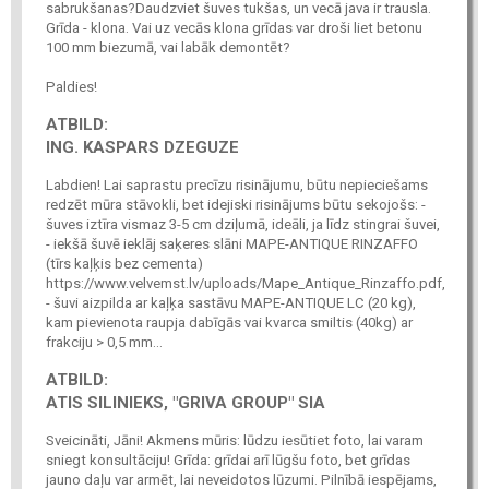
sabrukšanas?Daudzviet šuves tukšas, un vecā java ir trausla.
Grīda - klona. Vai uz vecās klona grīdas var droši liet betonu
100 mm biezumā, vai labāk demontēt?
Paldies!
ATBILD:
ING. KASPARS DZEGUZE
Labdien! Lai saprastu precīzu risinājumu, būtu nepieciešams
redzēt mūra stāvokli, bet idejiski risinājums būtu sekojošs: -
šuves iztīra vismaz 3-5 cm dziļumā, ideāli, ja līdz stingrai šuvei,
- iekšā šuvē ieklāj saķeres slāni MAPE-ANTIQUE RINZAFFO
(tīrs kaļķis bez cementa)
https://www.velvemst.lv/uploads/Mape_Antique_Rinzaffo.pdf,
- šuvi aizpilda ar kaļķa sastāvu MAPE-ANTIQUE LC (20 kg),
kam pievienota raupja dabīgās vai kvarca smiltis (40kg) ar
frakciju > 0,5 mm...
ATBILD:
ATIS SILINIEKS, "GRIVA GROUP" SIA
Sveicināti, Jāni! Akmens mūris: lūdzu iesūtiet foto, lai varam
sniegt konsultāciju! Grīda: grīdai arī lūgšu foto, bet grīdas
jauno daļu var armēt, lai neveidotos lūzumi. Pilnībā iespējams,