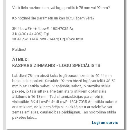
Vai ir liela nozīme tam, vai loga profils ir 78 mm vai 92 mm?
Ko nozīmē šie parametri un kas būtu jāņem vērā?
3K 4 LowE+ 4+ 4LowE- 18CH7035-Ar,
3 K (4OS+ 4+ 4OS) Tgi,
3K 4 LowE+4+4LowE- 14Arg.Ug 0'6WI m2K
Paldies!
ATBILD:
KASPARS ZIHMANIS - LOGU SPECIĀLISTS
Labdien! 78 mm biezā koka logā parasti izmanto 40-44 mm
biezu stikla paketi. Savukārt 92 mm biezā logā var ielikt 48-52
mm biezu stikla paketi. Vispārināti sakot, jo biezāka stikla
pakete, jo tā ir siltāka. Pie tam starp stikliem optimālais
attālums ir 16-18 mm. Tad siltumizolācijas parametri ir
vislabākie. 3K 4 LowE+ 4+ 4LowE- 18CH7035-Ar - stikla pakete
ar 3 stikliem, no kuriem ārējais un iekšējais ir ar selektīvo vai
zemas emisijas, caurlaidības pārklājumu. Tas nodrošina stikla
paketes labu...
Logi un durvis