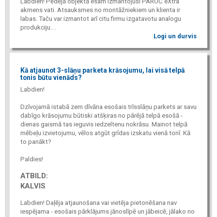
Labdien! Pēdējā objektā esam izmantojuši PAROC eXtra
akmens vati. Atsauksmes no montāžniekiem un klienta ir
labas. Taču var izmantot arī citu firmu izgatavotu analogu
produkciju....
Logi un durvis
Kā atjaunot 3-slāņu parketa krāsojumu, lai visā telpā
tonis būtu vienāds?
Labdien!
Dzīvojamā istabā zem dīvāna esošais trīsslāņu parkets ar savu
dabīgo krāsojumu būtiski atšķiras no pārējā telpā esošā -
dienas gaismā tas ieguvis iedzeltenu nokrāsu. Mainot telpā
mēbeļu izvietojumu, vēlos atgūt grīdas izskatu vienā tonī. Kā
to panākt?
Paldies!
ATBILD:
KALVIS
Labdien! Daļēja atjaunošana vai vietēja pietonēšana nav
iespējama - esošais pārklājums jānoslīpē un jābeicē, jālako no