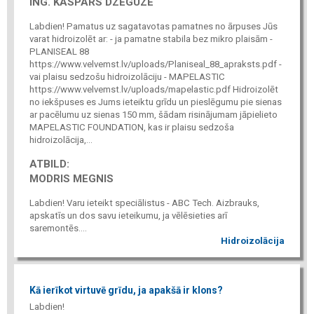
ING. KASPARS DZEGUZE
Labdien! Pamatus uz sagatavotas pamatnes no ārpuses Jūs
varat hidroizolēt ar: - ja pamatne stabila bez mikro plaisām -
PLANISEAL 88
https://www.velvemst.lv/uploads/Planiseal_88_apraksts.pdf -
vai plaisu sedzošu hidroizolāciju - MAPELASTIC
https://www.velvemst.lv/uploads/mapelastic.pdf Hidroizolēt
no iekšpuses es Jums ieteiktu grīdu un pieslēgumu pie sienas
ar pacēlumu uz sienas 150 mm, šādam risinājumam jāpielieto
MAPELASTIC FOUNDATION, kas ir plaisu sedzoša
hidroizolācija,...
ATBILD:
MODRIS MEGNIS
Labdien! Varu ieteikt speciālistus - ABC Tech. Aizbrauks,
apskatīs un dos savu ieteikumu, ja vēlēsieties arī
saremontēs....
Hidroizolācija
Kā ierīkot virtuvē grīdu, ja apakšā ir klons?
Labdien!