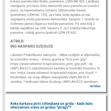
kokam piemērotām līmēm, piemēram, UZIN MK 92S. Labākais
risinājums, protams, būtu demontēt veco pamatni un izveidot
jaunu. Ja nepieciešams, izmanto izlīdzinošās masas
(piemēram, UZIN NC 170). Ja ir liela, dziļa ieplaka un nav
iespējama vecās pamatnes demontāža: Variants 1: Izveido un
nolīmeņo jaunas lāgas uz esošās pamatnes. Pa virsu klāj 2
kārtās saplāksni vai OSB. Variants 2: Ja ir stabila/nekustīga
pamatne - uzklāj grunts-špakteli UZIN PE 630...
ATBILD:
ING KASPARS DZEGUZE
Labdien! Priekšlikums sekojošs: - dēļus uzslīpēt ar slīpmašīnu,
lai uzmatētu virsmu, - virsmu gruntē ar "Eco prim grip":
https://www.velvemst.lv/uploads/eco_prim_grip.pdf, - lej
UNIPLAN ECO pašizlīdzinošo sastāvu ar minimālo biezumu 10
mm: https://www.velvemst.lv/uploads/Uniplan_eco_lv.pdf. *
Novērtējiet, vai starp dēļiem neaizplūdīs UNIPLAN ECO
sastāvs; * Ievērojiet ūdens dozāciju UNIPLAN ECO sastāvam....
Grīdas
Koka karkasa pirts siltināšana un grīda - kāds būtu
ieteicamais sienu un grīdas "pīrāgs"?