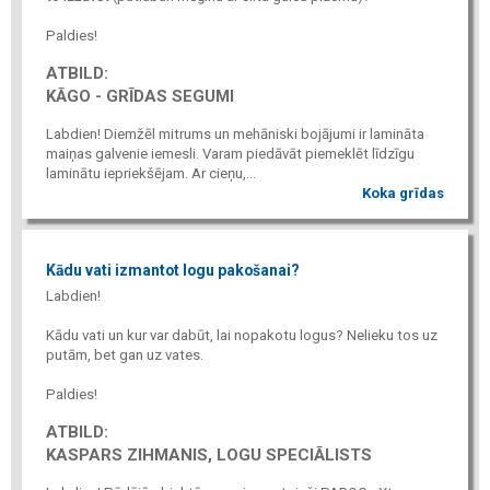
Paldies!
ATBILD:
KĀGO - GRĪDAS SEGUMI
Labdien! Diemžēl mitrums un mehāniski bojājumi ir lamināta
maiņas galvenie iemesli. Varam piedāvāt piemeklēt līdzīgu
laminātu iepriekšējam. Ar cieņu,...
Koka grīdas
Kādu vati izmantot logu pakošanai?
Labdien!
Kādu vati un kur var dabūt, lai nopakotu logus? Nelieku tos uz
putām, bet gan uz vates.
Paldies!
ATBILD:
KASPARS ZIHMANIS, LOGU SPECIĀLISTS