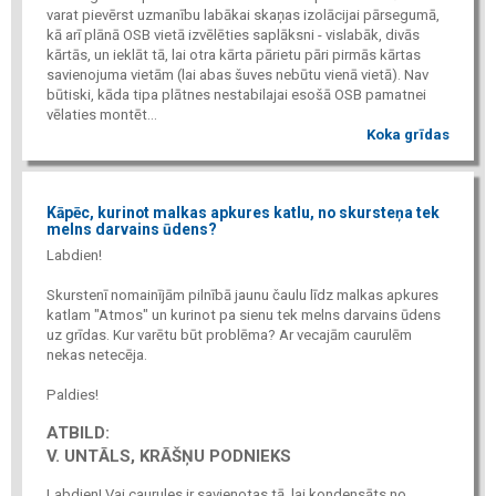
varat pievērst uzmanību labākai skaņas izolācijai pārsegumā,
kā arī plānā OSB vietā izvēlēties saplāksni - vislabāk, divās
kārtās, un ieklāt tā, lai otra kārta pārietu pāri pirmās kārtas
savienojuma vietām (lai abas šuves nebūtu vienā vietā). Nav
būtiski, kāda tipa plātnes nestabilajai esošā OSB pamatnei
vēlaties montēt...
Koka grīdas
Kāpēc, kurinot malkas apkures katlu, no skursteņa tek
melns darvains ūdens?
Labdien!
Skurstenī nomainījām pilnībā jaunu čaulu līdz malkas apkures
katlam "Atmos" un kurinot pa sienu tek melns darvains ūdens
uz grīdas. Kur varētu būt problēma? Ar vecajām caurulēm
nekas netecēja.
Paldies!
ATBILD:
V. UNTĀLS, KRĀŠŅU PODNIEKS
Labdien! Vai caurules ir savienotas tā, lai kondensāts no