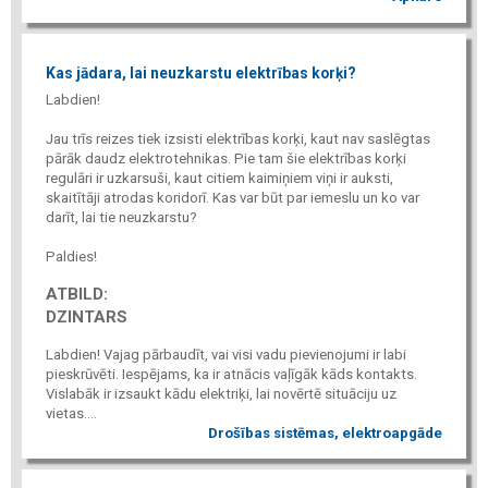
Kas jādara, lai neuzkarstu elektrības korķi?
Labdien!
Jau trīs reizes tiek izsisti elektrības korķi, kaut nav saslēgtas
pārāk daudz elektrotehnikas. Pie tam šie elektrības korķi
regulāri ir uzkarsuši, kaut citiem kaimiņiem viņi ir auksti,
skaitītāji atrodas koridorī. Kas var būt par iemeslu un ko var
darīt, lai tie neuzkarstu?
Paldies!
ATBILD:
DZINTARS
Labdien! Vajag pārbaudīt, vai visi vadu pievienojumi ir labi
pieskrūvēti. Iespējams, ka ir atnācis vaļīgāk kāds kontakts.
Vislabāk ir izsaukt kādu elektriķi, lai novērtē situāciju uz
vietas....
Drošības sistēmas, elektroapgāde