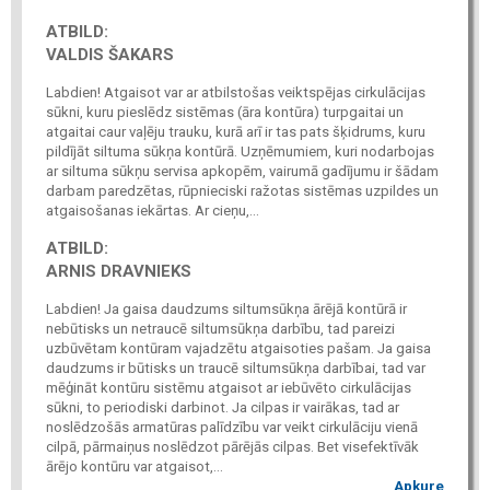
ATBILD:
VALDIS ŠAKARS
Labdien! Atgaisot var ar atbilstošas veiktspējas cirkulācijas
sūkni, kuru pieslēdz sistēmas (āra kontūra) turpgaitai un
atgaitai caur vaļēju trauku, kurā arī ir tas pats šķidrums, kuru
pildījāt siltuma sūkņa kontūrā. Uzņēmumiem, kuri nodarbojas
ar siltuma sūkņu servisa apkopēm, vairumā gadījumu ir šādam
darbam paredzētas, rūpnieciski ražotas sistēmas uzpildes un
atgaisošanas iekārtas. Ar cieņu,...
ATBILD:
ARNIS DRAVNIEKS
Labdien! Ja gaisa daudzums siltumsūkņa ārējā kontūrā ir
nebūtisks un netraucē siltumsūkņa darbību, tad pareizi
uzbūvētam kontūram vajadzētu atgaisoties pašam. Ja gaisa
daudzums ir būtisks un traucē siltumsūkņa darbībai, tad var
mēģināt kontūru sistēmu atgaisot ar iebūvēto cirkulācijas
sūkni, to periodiski darbinot. Ja cilpas ir vairākas, tad ar
noslēdzošās armatūras palīdzību var veikt cirkulāciju vienā
cilpā, pārmaiņus noslēdzot pārējās cilpas. Bet visefektīvāk
ārējo kontūru var atgaisot,...
Apkure