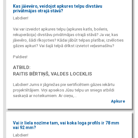
Kas jāievēro, veidojot apkures telpu divstāvu
privātmājas otrajā stāvā?
Labdien!
Vai var izveidot apkures telpu (apkures katls, boileris,
rekuperācija) divstāvu privātmājas otrajā stāvā? Ja var, kas
jāievēro, šādi rīkojoties? Kādai jābūt telpas platībai, izvēloties
gāzes apkuri? Vai šajā telpā drīkst izvietot veļasmašīnu?
Paldies!
ATBILD:
RAITIS BĒRTIŅŠ, VALDES LOCEKLIS
Labdien! Jums ir jāgriežas pie sertificētiem gāzes iekārtu
projektētājiem. Viņi apsekos Jūsu telpu un sniegs atbildi
saskaņā ar noteikumiem. Ar cieņu,...
Apkure
Vai ir liela nozīme tam, vai koka loga profils ir 78 mm
vai 92 mm?
Labdien!