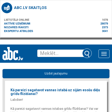
ABC.LV SKAITĻOS
LIETOTĀJI ONLINE
1078
AKTĪVIE UZŅĒMUMI
28079
NOZARES RAKSTI
2373
EKSPERTU ATBILDES
3041
Toggle
naviga
Uzdot jautajumu
Kā pareizi sagatavot vannas istabā uz sijām esošu dēļu
grīdu flīzēšanai?
Labdien!
Kā pareizi sagatavot vannas istabas grīdu flīzēšanai? Vai var