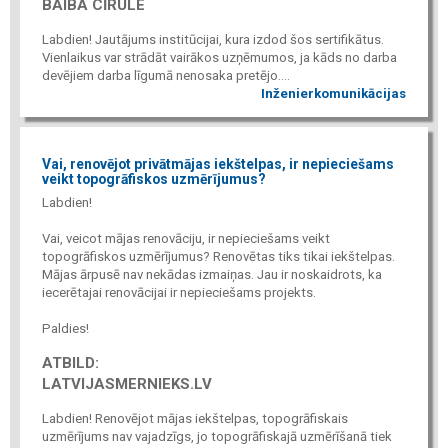
BAIBA CĪRULE
Labdien! Jautājums institūcijai, kura izdod šos sertifikātus.
Vienlaikus var strādāt vairākos uzņēmumos, ja kāds no darba
devējiem darba līgumā nenosaka pretējo....
Inženierkomunikācijas
Vai, renovējot privātmājas iekštelpas, ir nepieciešams
veikt topogrāfiskos uzmērījumus?
Labdien!
Vai, veicot mājas renovāciju, ir nepieciešams veikt
topogrāfiskos uzmērījumus? Renovētas tiks tikai iekštelpas.
Mājas ārpusē nav nekādas izmaiņas. Jau ir noskaidrots, ka
iecerētajai renovācijai ir nepieciešams projekts.
Paldies!
ATBILD:
LATVIJASMERNIEKS.LV
Labdien! Renovējot mājas iekštelpas, topogrāfiskais
uzmērījums nav vajadzīgs, jo topogrāfiskajā uzmērīšanā tiek