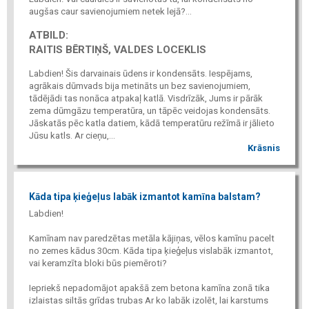
augšas caur savienojumiem netek lejā?...
ATBILD:
RAITIS BĒRTIŅŠ, VALDES LOCEKLIS
Labdien! Šis darvainais ūdens ir kondensāts. Iespējams,
agrākais dūmvads bija metināts un bez savienojumiem,
tādējādi tas nonāca atpakaļ katlā. Visdrīzāk, Jums ir pārāk
zema dūmgāzu temperatūra, un tāpēc veidojas kondensāts.
Jāskatās pēc katla datiem, kādā temperatūru režīmā ir jālieto
Jūsu katls. Ar cieņu,...
Krāsnis
Kāda tipa ķieģeļus labāk izmantot kamīna balstam?
Labdien!
Kamīnam nav paredzētas metāla kājiņas, vēlos kamīnu pacelt
no zemes kādus 30cm. Kāda tipa ķieģeļus vislabāk izmantot,
vai keramzīta bloki būs piemēroti?
Iepriekš nepadomājot apakšā zem betona kamīna zonā tika
izlaistas siltās grīdas trubas Ar ko labāk izolēt, lai karstums