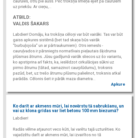
caurules, otru pie auss. Pēc trokšņa līmeņa ejiet pa caurulēm
uz priekšu. Ar cieņu,...
ATBILD:
VALDIS ŠAKARS
Labdien! Domāju, ka trokšņa cēloņi var būt vairāki. Tas var būt
gaiss apkures sistēmā (bet tad skaņa būs vairāk
"burbuļojoša" un ar pārtraukumiem). Otrs iemesls -
cauruļvados ir pārsniegts normatīvais pieļautais šķidruma
plūsmas ātrums. Jūsu gadījumā vairāk sliecos uz šo variantu,
ko apstiprina arī fakts, ka, ieslēdzot cirkulācijas sūkni uz
pirmo ātrumu (tātad, samazinot caurplūdumu), troksnis
pazūd, bet, uz trešo ātrumu plūsmu palielinot, troksnis atkal
parādās. Cēlonis šeit ir pārāk maza diametra...
Apkure
Ko darīt ar akmens mūri, lai novērstu tā sabrukšanu, un
vai uz klona grīdas var liet betonu 100 mm biezumā?
Labdien!
Radās vēlme atjaunot veco kūti, lai varētu tajā uzturēties. Ko
vajadzētu darīt ar akmens mūri, lai izvairītos no tā