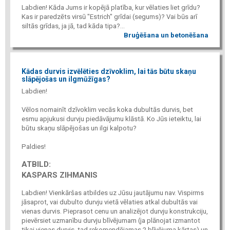
Labdien! Kāda Jums ir kopējā platība, kur vēlaties liet grīdu?
Kas ir paredzēts virsū "Estrich" grīdai (segums)? Vai būs arī
siltās grīdas, ja jā, tad kāda tipa?...
Bruģēšana un betonēšana
Kādas durvis izvēlēties dzīvoklim, lai tās būtu skaņu
slāpējošas un ilgmūžīgas?
Labdien!
Vēlos nomainīt dzīvoklim vecās koka dubultās durvis, bet
esmu apjukusi durvju piedāvājumu klāstā. Ko Jūs ieteiktu, lai
būtu skaņu slāpējošas un ilgi kalpotu?
Paldies!
ATBILD:
KASPARS ZIHMANIS
Labdien! Vienkāršas atbildes uz Jūsu jautājumu nav. Vispirms
jāsaprot, vai dubulto durvju vietā vēlaties atkal dubultās vai
vienas durvis. Pieprasot cenu un analizējot durvju konstrukciju,
pievērsiet uzmanību durvju blīvējumam (ja plānojat izmantot
tikai vienas durvis, tad rekomendējamas 2 blīvējuma kārtas) un