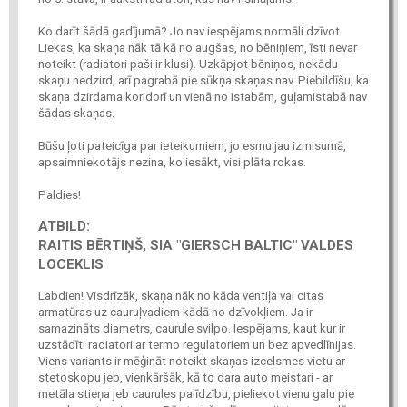
Ko darīt šādā gadījumā? Jo nav iespējams normāli dzīvot.
Liekas, ka skaņa nāk tā kā no augšas, no bēniņiem, īsti nevar
noteikt (radiatori paši ir klusi). Uzkāpjot bēniņos, nekādu
skaņu nedzird, arī pagrabā pie sūkņa skaņas nav. Piebildīšu, ka
skaņa dzirdama koridorī un vienā no istabām, guļamistabā nav
šādas skaņas.
Būšu ļoti pateicīga par ieteikumiem, jo esmu jau izmisumā,
apsaimniekotājs nezina, ko iesākt, visi plāta rokas.
Paldies!
ATBILD:
RAITIS BĒRTIŅŠ, SIA "GIERSCH BALTIC" VALDES
LOCEKLIS
Labdien! Visdrīzāk, skaņa nāk no kāda ventiļa vai citas
armatūras uz cauruļvadiem kādā no dzīvokļiem. Ja ir
samazināts diametrs, caurule svilpo. Iespējams, kaut kur ir
uzstādīti radiatori ar termo regulatoriem un bez apvedlīnijas.
Viens variants ir mēģināt noteikt skaņas izcelsmes vietu ar
stetoskopu jeb, vienkāršāk, kā to dara auto meistari - ar
metāla stieņa jeb caurules palīdzību, pieliekot vienu galu pie