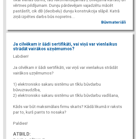
vērtnes pildījumam. Durvju pārdevējam vajadzētu mācēt
pastāstīt, cik dB (decibelu) durvju konstrukcija slāpē. Katrā
ziņā izpētes darbs būs nopietns....
Būvmateriāli
Ja cilvēkam ir šādi sertifikāti, vai viņš var vienlaikus
strādāt vairākos uzņēmumos?
Labdien!
Ja cilvēkam ir šādi sertifikāti, vai viņš var vienlaikus strādāt
vairākos uzņēmumos?
1) elektronisko sakaru sistēmu un tīklu būvdarbu
būvuzraudzība,
2) elektronisko sakaru sistēmu un tīklu būvdarbu vadīšana,
Kāds var būt maksimālais firmu skaits? Kādā likumā ir raksts
par to, kurš pants to nosaka?
Paldies!
ATBILD: