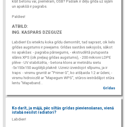
klāt betonu vai, piemēram, OSB? Pašlaik ir dēļu grīda uz sijām
un apakšā ir pagrabs.
Paldies!
ATBILD:
ING. KASPARS DZEGUZE
Labdien! Es ieteiktu koka grīdu demontēt, tad saprast, cik liels
grīdas augstums ir pieejams. Grīdas sastāvs sekojošs, sākot
no apakšas: - pagraba pārsegums, - ekstrudētā putupasta
slānis XPS (cik pieļauj grīdas augstums), - 200 mikroni LDPE
plēve - UV stabilizēta, - betona klons ar metinātu sietu
-5x150x150 augšējā plaknē. Uzreiz izveidojot slīpumu, ja ir
traps: - virsmu gruntē ar "Primer G", ko atšķaida 1:2 ar ūdeni, -
virsmu hidroiozlē ar "Mapegum WPS", stūros iestrādājot stūra
lentu "Mapeband...
Grīdas
Ko darīt, ja mājā, pēc siltās grīdas pievienošanas, vienā
istabā nesilst radiatori?
Labdien!