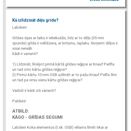
Kā izlīdzināt dēļu grīdu?
Labdien!
Grīdas sijas ar laiku ir ieliekušās, lidz ar to dēļu (35 mm
spunde) grīda ir nelīdzena, ar kritumu, ieplaku. Noņemt dēļus ir
visai nereāli.
Kādi ir varianti?
1) Līdzināt, līmējot pirmā kārtā grīdas reģipsi ar Knauf Perlfix
un tad otro kārtu grīdas reģipsi?
2) Pirmo kārtu 10 mm OSB uzlīmēt ar to pašu Knauf Pelfix līmi
un tad pa virsu vienu kārtu grīdas reģipsi?
Varbūt ir kādi citi varianti?
Paldies!
ATBILD:
KĀGO - GRĪDAS SEGUMI
Labdien Koka elementus (t.sk. OSB) vēlams līmēt tikai ar