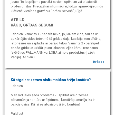
jauna. To iespējams paveikt saviem spēkiem vai pieaicināt
profesionāļus. Precīzākai informācijai, lūdzu, apmeklējiet mūs
klātienē Vienības gatvē 93, "Krāsu Servisā", Rīgā....
ATBILD:
KĀGO, GRĪDAS SEGUMI
Labdien! Variants 1 - nedarīt neko, jo, laikam ejot, saules un
apkārtējās vides ietekmē tā grīdas daļa, kas bija zem dīvāna,
ietonēsies un saplūdīs ar pārējo telpu. Variants 2 - pārslīpēt
esošo grīdu un uzklāt jaunu lakas vai eļļas kārtu. Ieteicams
izvēlēties PALLMANN vai LOBA zīmolu produktus (ražoti
Vācijā). Ar cieņu,...
Krāsas
Kā atgaisot zemes sisltumsūkņa ārējo kontūru?
Labdien!
Man radusies šāda problēma - uzpildot ārējo zemes
siltumsūkņa kontūru ar šķidrumu, kontūrā pamanīju, ka ir
palicis gaiss. Kā lai es atgaisoju ārējo kontūru?
Paldies!