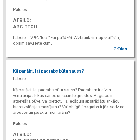
Paldies!
ATBILD:
ABC TECH
Labdien! "ABC Tech" var palīdzēt. Aizbrauksim, apskatīsim,
dosim savu ieteikumu....
Grīdas
Kā panākt, lai pagrabs būtu sauss?
Labdien!
Kā panākt, lai pagrabs būtu sauss? Pagrabam ir divas
ventilācijas lūkas sānos un caurule griestos. Pagrabs ir
atsevišķa būve. Vai pietiktu, ja iekšpusi apstrādātu ar kādu
hidroizolācijas maisījumu? Vai obligāti pagrabs ir jāatsedz no
ārpuses un jāuzklāj membrāna?
Paldies!
ATBILD: