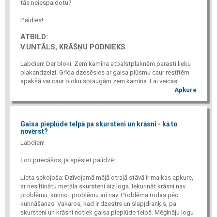
tās neiespaidotu?
Paldies!
ATBILD:
V.UNTĀLS, KRĀŠŅU PODNIEKS
Labdien! Der bloki. Zem kamīna atbalstplaknēm parasti lieku
plakandzelzi. Grīda dzesēsies ar gaisa plūsmu caur restītēm
apakšā vai caur bloku spraugām zem kamīna. Lai veicas!...
Apkure
Gaisa pieplūde telpā pa skursteni un krāsni - kā to
novērst?
Labdien!
Ļoti priecāšos, ja spēsiet palīdzēt.
Lieta sekojoša: Dzīvojamā mājā otrajā stāvā ir malkas apkure,
ar nesiltinātu metāla skursteni aiz loga. Iekurināt krāsni nav
problēmu, kurinot problēmu arī nav. Problēma rodas pēc
kurināšanas. Vakaros, kad ir dzestrs un slapjdranķis, pa
skursteni un krāsni notiek gaisa pieplūde telpā. Mēģināju logu