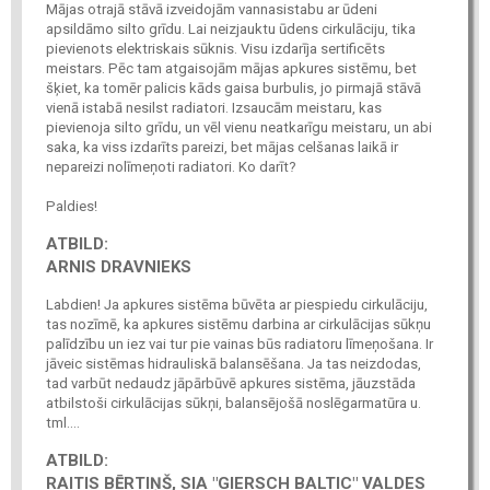
Mājas otrajā stāvā izveidojām vannasistabu ar ūdeni
apsildāmo silto grīdu. Lai neizjauktu ūdens cirkulāciju, tika
pievienots elektriskais sūknis. Visu izdarīja sertificēts
meistars. Pēc tam atgaisojām mājas apkures sistēmu, bet
šķiet, ka tomēr palicis kāds gaisa burbulis, jo pirmajā stāvā
vienā istabā nesilst radiatori. Izsaucām meistaru, kas
pievienoja silto grīdu, un vēl vienu neatkarīgu meistaru, un abi
saka, ka viss izdarīts pareizi, bet mājas celšanas laikā ir
nepareizi nolīmeņoti radiatori. Ko darīt?
Paldies!
ATBILD:
ARNIS DRAVNIEKS
Labdien! Ja apkures sistēma būvēta ar piespiedu cirkulāciju,
tas nozīmē, ka apkures sistēmu darbina ar cirkulācijas sūkņu
palīdzību un iez vai tur pie vainas būs radiatoru līmeņošana. Ir
jāveic sistēmas hidrauliskā balansēšana. Ja tas neizdodas,
tad varbūt nedaudz jāpārbūvē apkures sistēma, jāuzstāda
atbilstoši cirkulācijas sūkņi, balansējošā noslēgarmatūra u.
tml....
ATBILD:
RAITIS BĒRTIŅŠ, SIA "GIERSCH BALTIC" VALDES