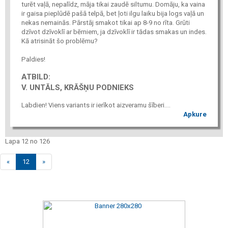
turēt vaļā, nepalīdz, māja tikai zaudē siltumu. Domāju, ka vaina
ir gaisa pieplūdē pašā telpā, bet ļoti ilgu laiku bija logs vaļā un
nekas nemainās. Pārstāj smakot tikai ap 8-9 no rīta. Grūti
dzīvot dzīvoklī ar bērniem, ja dzīvoklī ir tādas smakas un indes.
Kā atrisināt šo problēmu?
Paldies!
ATBILD:
V. UNTĀLS, KRĀŠŅU PODNIEKS
Labdien! Viens variants ir ierīkot aizveramu šīberi....
Apkure
Lapa 12 no 126
«
12
»