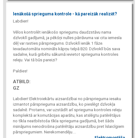
Ienākošā sprieguma kontrole - kā pareizāk realizēt?
Labdien!
Vēlos kontrolēt ienākošo spriegumu daudzstāvu nama
dzīvoklī gadījumā, ja pēkšņi nulles pārrāvuma vai cita iemesla
dēļ var rasties pārspriegums. Dzīvoklī ienāk 1 fāze.
Ievadautomāta nomināls kāpņu telpā B20. Dzīvoklī būs sava
sadalne, kurā gribētu sākumā ievietot sprieguma kontroles
releju. Vai tā būs pareizi?
Paldies!
ATBILD:
GZ
Labdien! Elektroiekārtu aizsardzībai no pārsprieguma iesaku
izmantot pārsprieguma aizsardzību, ko pieslēgt dzīvokļa
sadalnē. Protams, var uzstādīt arī sprieguma kontroles releju
komplektā ar komutācijas aparātu, kas atslēgtu patērētājus
no tīkla neatbilstoša tīkla sprieguma gadījumā, bet šāds
risinājums nenodrošina patērētāju aizsardzību pret īslaicīgiem
pārspriegumiem. Nerekomendēju....
Elektromontāža