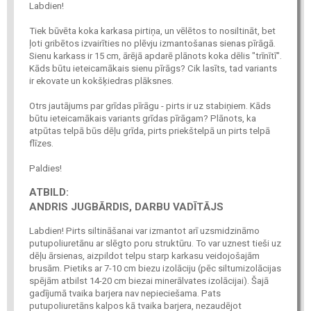
Labdien!
Tiek būvēta koka karkasa pirtiņa, un vēlētos to nosiltināt, bet
ļoti gribētos izvairīties no plēvju izmantošanas sienas pīrāgā.
Sienu karkass ir 15 cm, ārējā apdarē plānots koka dēlis "trīnītī".
Kāds būtu ieteicamākais sienu pīrāgs? Cik lasīts, tad variants
ir ekovate un kokšķiedras plāksnes.
Otrs jautājums par grīdas pīrāgu - pirts ir uz stabiņiem. Kāds
būtu ieteicamākais variants grīdas pīrāgam? Plānots, ka
atpūtas telpā būs dēļu grīda, pirts priekštelpā un pirts telpā
flīzes.
Paldies!
ATBILD:
ANDRIS JUGBĀRDIS, DARBU VADĪTĀJS
Labdien! Pirts siltināšanai var izmantot arī uzsmidzināmo
putupoliuretānu ar slēgto poru struktūru. To var uznest tieši uz
dēļu ārsienas, aizpildot telpu starp karkasu veidojošajām
brusām. Pietiks ar 7-10 cm biezu izolāciju (pēc siltumizolācijas
spējām atbilst 14-20 cm biezai minerālvates izolācijai). Šajā
gadījumā tvaika barjera nav nepieciešama. Pats
putupoliuretāns kalpos kā tvaika barjera, nezaudējot