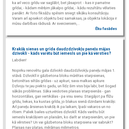
ka arī veco grīdu var saglābt, bet jāsaprot: - kas ir pamatne
grīdai, - kādam mērķim jākalpo grīdai, - kādu rezultātu vēlaties
panākt. Ar foto fiksāžu spēsim sniegt sīkāku konsultāciju.
Varam arī apsekot objektu bez samaksas, ja objekta lokācija ir
mūsu darbības rādiusā. Ar sveicieniem,...
Ēku fasādes
Krakšķ sienas un grīda daudzdzīvokļu paneļu mājas
dzīvoklī - kāds varētu būt iemesls un pie kā vērsties?
Labdien!
Nopirku renovētu gala dzīvokli daudzdzīvokļu paneļu mājas 1.
stāvā. Dzīvoklī ir gāzbetona bloku mūrētas starpsienas,
betonētas siltās grīdas - uz apkuri, sava malkas apkure.
Dzīvoju te jau piekto gadu, un līdz šim viss bija labi, bet šogad
sākās problēmas. Sāka veidoties plaisas starpsienās - gan
horizontālas, gan vertikālas - pa visu sienu. Staigājot pa flīžu
grīdu, liekas, ka kustas grīda, jo blakus sienā dzirdami krakšķi.
Arī paneļu ārsienas krakšķ ik pa laikam, īpaši vakaros un no
rītiem. Paliek bailes uzturēties dzīvoklī. Kāds varētu būt
iemesls krakšķiem un plaisām, ko darīt ar starpsienām, un pie
kā vērsties? Un vai gāzbetona bloku starpsiena var sabrukt?
Plaisas nav platas, mērāmas milimetros.