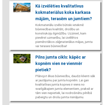
Kā izvēlēties kvalitatīvus
kokmateriālus koka karkasa
mājām, terasēm un jumtiem?
Kokmateriālu izvēle būtiski ietekmē
būvniecības kvalitāti, drošību un
konstrukciju ilgmūžību. Uzziniet, kam
pievērst uzmanību, lai izvēlētos
piemērotākos zāģmateriālus mājas, jumta
vai terases būvniecībai!
Pilns jumta cikls: kāpēc ar
kopnēm vien ne vienmēr
pietiek?
Plānojot ēkas būvniecību, daudzi klienti sāk
ar jautājumu par jumta kopnēm. Lai gan
kvalitatīvas jumta kopnes ir viens no
svarīgākajiem jumta elementiem, praksē ar
tām vien nepietiek, lai nodrošinātu pilnībā
pabeigtu un drošu jumta risinājumu.