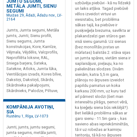
JUMTU SEGUMI,
uzbūvēja piebūvi - kā nu līdzekļi
METĀLA JUMTI, SIENU
un laiks atļāva. Tagad piebūvē
SEGUMI
vēlos izveidot virtuvi un
Muižas 29, Ādaži, Ādažu nov., LV-
viesistabu, bet problēma
2164
sākas tajā, ka piebūve ir
Jumts, Jumta segumi, Metāla
pusķieģeļa biezuma, savilkta ar
jumts, Jumti, Sienu profili,
plakandzelzi gan stūros gan
Sienu segums, Jumta
visā sienu garumā. Uz sienas
konstrukcijas, Kore, Karnīze,
(bez monolītās jostas un
Vējmala, Vējdēlis, Valcprofils,
mūrlatas) balstās 2. stāva sijas
Neprofilēta loksne, RAL,
un jumta spāres, vietām siena ir
Sniega barjera, Sateka,
saplaisājusi, pieļauju, ka no
Satekne, Atloks, Jumta lūka,
palielinātas slodzes. Divām
Ventilācijas izvads, Kores blīve,
sienām, katra 5,5 m gara,
Dakstiņi, Dakstiņš, Skārds,
plānoju no ārpuses izveidot
Skārdnieka pakalpojumi,
papildu pamatus un koka
Skārdnieks, Palodze, Piltuve,
karkasu 200 mm, uz kuru tad
arī pārnest slodzi (šeit man
interesētu pīrāgs, ņemot vērā,
KOMPĀNIJA AVOTIŅI,
ka ķieģeļu siena būs iekšējā?).
SIA
Bet lielākā problēma sākas ar
Rustēnu 1, Rīga, LV-1073
garo sienu - 11.5m gara -, kas
savieno abas iepriekšminētās,
Jumti, jumts, jumtu segumi,
tā ir uz robežas ar kaimiņu
jumta segums, metāla jumti,
teritoriju, tā kā no ārpuses