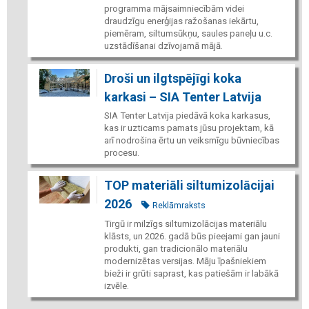
programma mājsaimniecībām videi
draudzīgu enerģijas ražošanas iekārtu,
piemēram, siltumsūkņu, saules paneļu u.c.
uzstādīšanai dzīvojamā mājā.
Droši un ilgtspējīgi koka
karkasi – SIA Tenter Latvija
SIA Tenter Latvija piedāvā koka karkasus,
kas ir uzticams pamats jūsu projektam, kā
arī nodrošina ērtu un veiksmīgu būvniecības
procesu.
TOP materiāli siltumizolācijai
2026
Reklāmraksts
Tirgū ir milzīgs siltumizolācijas materiālu
klāsts, un 2026. gadā būs pieejami gan jauni
produkti, gan tradicionālo materiālu
modernizētas versijas. Māju īpašniekiem
bieži ir grūti saprast, kas patiešām ir labākā
izvēle.