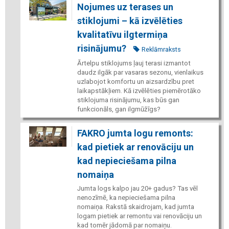
Nojumes uz terases un
stiklojumi – kā izvēlēties
kvalitatīvu ilgtermiņa
risinājumu?
Reklāmraksts
Ārtelpu stiklojums ļauj terasi izmantot
daudz ilgāk par vasaras sezonu, vienlaikus
uzlabojot komfortu un aizsardzību pret
laikapstākļiem. Kā izvēlēties piemērotāko
stiklojuma risinājumu, kas būs gan
funkcionāls, gan ilgmūžīgs?
FAKRO jumta logu remonts:
kad pietiek ar renovāciju un
kad nepieciešama pilna
nomaiņa
Jumta logs kalpo jau 20+ gadus? Tas vēl
nenozīmē, ka nepieciešama pilna
nomaiņa. Rakstā skaidrojam, kad jumta
logam pietiek ar remontu vai renovāciju un
kad tomēr jādomā par nomaiņu.