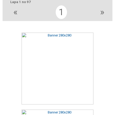
Lapa 1 no 97
«
1
»