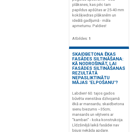
plāksnes, kas pēc tam
papildus apšūtas ar 25-40 mm
kokšķiedras plāksnēm un
ideālā gadījumā - māla
apmetumu. Paldies!
Atbildes:
1
SKAIDBETONA ĒKAS
FASĀDES SILTINĀŠANA:
KĀ NODROŠINĀT, LAI
FASĀDES SILTINĀŠANAS
REZULTĀTĀ
NEPASLIKTINĀTU
MĀJAS "ELPOŠANU"?
Labdien! 60. tajos gados
būvēta vienstāva dzīvojamā
ēkā ar mansardu; skaidbetona
sienu biezums ~35cm;
mansards un vējtveris ar
"kambari" - koka konstrukcija.
Līdzšinējā laikā fasādei nav
bijusi nekāda apdare.