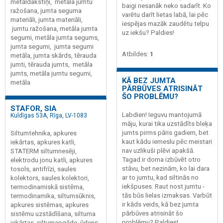
metāldakstiņi, metāla jumtu
baigi nesanāk neko sadarīt. Ko
ražošana, jumta seguma
varētu darīt lietas labā, lai pēc
materiāli, jumta materiāli,
iespējas mazāk zaudētu telpu
jumtu ražošana, metāla jumta
uz iekšu? Paldies!
segumi, metāla jumta segums,
jumta segumi, jumta segumi
Atbildes:
1
metāla, jumta skārds, tērauda
jumti, tērauda jumts, metāla
jumts, metāla jumtu segumi,
KĀ BEZ JUMTA
metāla
PĀRBŪVES ATRISINĀT
ŠO PROBLĒMU?
STAFOR, SIA
Labdien! Ieguvu mantojumā
Kuldīgas 53A, Rīga, LV-1083
māju, kurai tika uzstādīts bleķa
jumts pirms pāris gadiem, bet
Siltumtehnika, apkures
kaut kādu iemeslu pēc meistari
iekārtas, apkures katli,
nav uzlikuši plēvi apakšā.
STATERM siltumnesēji,
Tagad ir doma izbūvēt otro
elektrodu jonu katli, apkures
stāvu, bet nezinām, ko lai dara
tosols, antifrīzi, saules
ar to jumtu, kad siltinās no
kolektors, saules kolektori,
iekšpuses. Raut nost jumtu -
termodinamiskā sistēma,
tās būs lielas izmaksas. Varbūt
termodinamika, siltumsūknis,
ir kāds veids, kā bez jumta
apkures sistēmas, apkures
pārbūves atrisināt šo
sistēmu uzstādīšana, siltuma
problēmu? Paldies!
iekārtas, siltumapgāde, ūdens