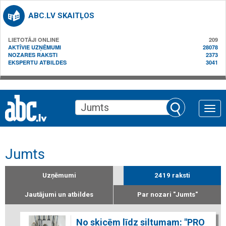
ABC.LV SKAITĻOS
LIETOTĀJI ONLINE
209
AKTĪVIE UZŅĒMUMI
28078
NOZARES RAKSTI
2373
EKSPERTU ATBILDES
3041
Toggle
naviga
Jumts
Uzņēmumi
2419 raksti
Jautājumi un atbildes
Par nozari "Jumts"
No skicēm līdz siltumam: "PRO