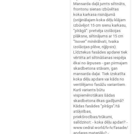
Mansarda daļā jumts siltināts,
frontonu sienas izbūvētas
koka karkasa risinājumā
(oriģinālajam koka dēļu klājam
izbūvējot 15 cm sienu karkasu,
"pīrāgā": pretvēja izolācijas
plāksne, siltinājums ar 15 cm
"Isover" minērālvati, tvaika
izolācijas plēve, riģīpsis).
Līdztekus fasādes apdarei tiek
vērtēta arī siltināšanas iespēja
ēkai no ārpuses - gan pirmajam
skaidbetona stāvam, gan
mansarda daļai. Tiek izskatīta
koka dēļu apdare vai kāds no
ventilējamo fasāžu variantiem.
Kurš variants būtu
vispiemērotākais šādas
skaidbetona ēkas gadījumā?
Kādas fasādes "pīrāgs"/tā
atšķirības,
priekšrocības/trūkumi,
salīdzinot: - koka dēļu apdari? -
www.cedral.world/lv-lv/fasade/
apdares materiālu? -