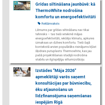
Grīdas siltināšana jaunbūvē: kā
ThermoWhite nodrošina
komfortu un energoefektivitāti
Reklāmraksts
Lēmums par grīdas siltināšanu nav tikai
tehnisks – tas tieši ietekmē mājas
energoefektivitāti, iekšējo klimatu, apkures
izmaksas un dzīves komfortu. Tieši šajā
kontekstā arvien populārāks risinājums kļūst
šķidrais putuplasts Thermowhite, kas jau
pašā projektēšanas stadijā nodrošina
stabilu un ilgtspējīgu siltumizolāciju.
Izstādes “Māja 2026”
apmeklētāji varēs saņemt
konsultācijas par būvniecību,
ēku atjaunošanu un
līdzfinansējuma saņemšanas
iespējām Rīgā