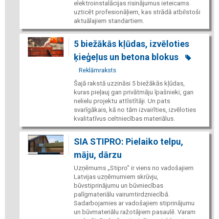
elektroinstalācijas risinājumus ieteicams
uzticēt profesionāļiem, kas strādā atbilstoši
aktuālajiem standartiem.
5 biežākās kļūdas, izvēloties
ķieģeļus un betona blokus
Reklāmraksts
Šajā rakstā uzzināsi 5 biežākās kļūdas,
kuras pieļauj gan privātmāju īpašnieki, gan
nelielu projektu attīstītāji. Un pats
svarīgākais, kā no tām izvairīties, izvēloties
kvalitatīvus celtniecības materiālus.
SIA STIPRO: Pielaiko telpu,
māju, dārzu
Uzņēmums „Stipro” ir viens no vadošajiem
Latvijas uzņēmumiem skrūvju,
būvstiprinājumu un būvniecības
palīgmateriālu vairumtirdzniecībā.
Sadarbojamies ar vadošajiem stiprinājumu
un būvmateriālu ražotājiem pasaulē. Varam