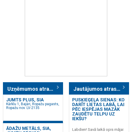
Uzņēmumos atrasts: 442
Jautājumos atrasts: 326
JUMTS PLUS, SIA
PUSĶIEĢEĻA SIENAS: KO
Kārklu 1, Bajāri, Ropažu pagasts,
DARĪT LIETAS LABĀ, LAI
Ropažu nov. LV-2135
PĒC IESPĒJAS MAZĀK
ZAUDĒTU TELPU UZ
IEKŠU?
ĀDAŽU METĀLS, SIA,
Labdien! Savā laikā opis mājai