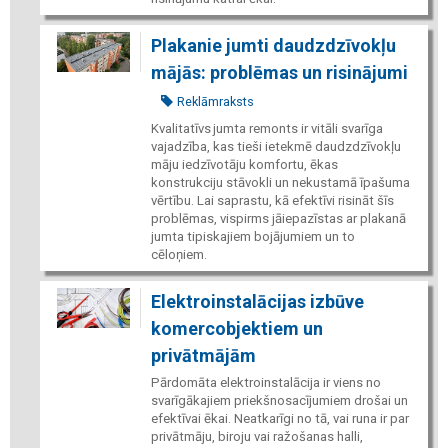
Plakanie jumti daudzdzīvokļu
mājās: problēmas un risinājumi
Reklāmraksts
Kvalitatīvs jumta remonts ir vitāli svarīga
vajadzība, kas tieši ietekmē daudzdzīvokļu
māju iedzīvotāju komfortu, ēkas
konstrukciju stāvokli un nekustamā īpašuma
vērtību. Lai saprastu, kā efektīvi risināt šīs
problēmas, vispirms jāiepazīstas ar plakanā
jumta tipiskajiem bojājumiem un to
cēloņiem.
Elektroinstalācijas izbūve
komercobjektiem un
privātmājām
Pārdomāta elektroinstalācija ir viens no
svarīgākajiem priekšnosacījumiem drošai un
efektīvai ēkai. Neatkarīgi no tā, vai runa ir par
privātmāju, biroju vai ražošanas halli,