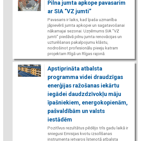
Pilna jumta apkope pavasarim
ar SIA “VZ jumti”
Pavasaris ir laiks, kad īpaša uzmanība
jāpievērš jumta apkopei un sagatavošanai
nākamajai sezonai. Uzņēmums SIA "VZ
jumti" piedāvā pilnu jumta renovācijas un
uzturēšanas pakalpojumu klāstu,
nodrošinot profesionālu pieeju katram
projektam Rīgā un Rīgas rajonā.
Apstiprināta atbalsta
programma videi draudzīgas
enerģijas ražošanas iekārtu
iegādei daudzdzīvokļu māju
īpašniekiem, energokopienām,
pašvaldībām un valsts
iestādēm
Pozitīvus rezultātus pēdējo trīs gadu laikā ir
sniegusi Emisijas kvotu izsolīšanas
instrumenta ietvaros īstenotā atbalsta