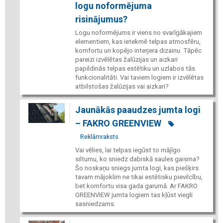
logu noformējuma
risinājumus?
Logu noformējums ir viens no svarīgākajiem
elementiem, kas ietekmē telpas atmosfēru,
komfortu un kopējo interjera dizainu. Tāpēc
pareizi izvēlētas žalūzijas un aizkari
papildinās telpas estētiku un uzlabos tās
funkcionalitāti. Vai taviem logiem ir izvēlētas
atbilstošas žalūzijas vai aizkari?
Jaunākās paaudzes jumta logi
– FAKRO GREENVIEW
Reklāmraksts
Vai vēlies, lai telpas iegūst to mājīgo
siltumu, ko sniedz dabiskā saules gaisma?
Šo noskaņu sniegs jumta logi, kas piešķirs
tavam mājoklim ne tikai estētisku pievilcību,
bet komfortu visa gada garumā. Ar FAKRO
GREENVIEW jumta logiem tas kļūst viegli
sasniedzams.