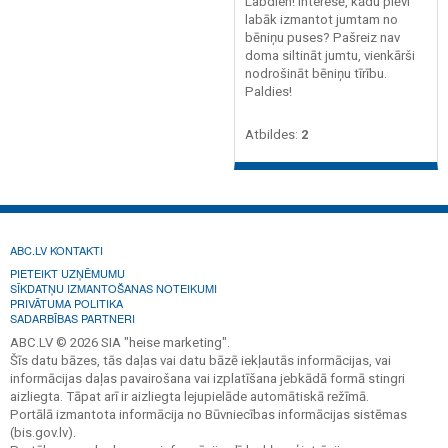
Labdien! Interesē, kādu plēvi
labāk izmantot jumtam no
bēniņu puses? Pašreiz nav
doma siltināt jumtu, vienkārši
nodrošināt bēniņu tīrību.
Paldies!
Atbildes:
2
ABC.LV KONTAKTI
PIETEIKT UZŅĒMUMU
SĪKDATŅU IZMANTOŠANAS NOTEIKUMI
PRIVĀTUMA POLITIKA
SADARBĪBAS PARTNERI
ABC.LV © 2026 SIA "heise marketing".
Šīs datu bāzes, tās daļas vai datu bāzē iekļautās informācijas, vai
informācijas daļas pavairošana vai izplatīšana jebkādā formā stingri
aizliegta. Tāpat arī ir aizliegta lejupielāde automātiskā režīmā.
Portālā izmantota informācija no Būvniecības informācijas sistēmas
(bis.gov.lv).