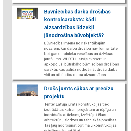
Būvniecības darba drošības
kontrolsaraksts: kādi
aizsardzības līdzekļi
jānodrošina būvobjektā?
Būvniecība ir viena no riskantākajām
nozarēm, kur darba drošība nav formalitāte,
bet gan darbinieku veselības un dzīvības
jautājums. WURTH Latvija eksperti ir
apkopojuši būtiskāko būvniecības drošības
saraktu, kas palīdz nodrošināt drošu darba
vidi un atbilstību darba aizsardzības ...
Drošs jumts sākas ar precīzu
projektu
Tenter Latvija jumta konstrukcijas tiek
izstrādātas katram projektam ar rūpīgu un
individuālu attieksmi, izvērtējot ēkas
arhitektūru, slodzes un tehniskās prasības.
Tas ļauj nodrošināt optimālu konstrukcijas
risinājumu katrai ēkai.