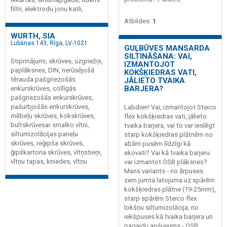
filtri, elektrodu jonu katli,
Atbildes:
1
WURTH, SIA
Lubānas 143, Rīga, LV-1021
GUĻBŪVES MANSARDA
SILTINĀŠANA: VAI,
Stiprinājumi, skrūves, uzgriežņi,
IZMANTOJOT
paplāksnes, DIN, nerūsējošā
KOKŠĶIEDRAS VATI,
tērauda pašgriezošās
JĀLIETO TVAIKA
BARJERA?
enkurskrūves, collīgās
pašgriezošās enkurskrūves,
pašurbjošās enkurskrūves,
Labdien! Vai, izmantojot Steico
mēbeļu skrūves, kokskrūves,
flex kokšķiedras vati, jālieto
bultskrūvesar smalko vītni,
tvaika barjera, vai to var ieslēgt
siltumizolācijas paneļu
starp kokšķiedras plātnēm no
skrūves, reģipša skrūves,
abām pusēm līdzīgi kā
ģipškartona skrūves, vītņstieņi,
ekovati? Vai kā tvaika barjeru
vītņu tapas, kniedes, vītņu
var izmantot OSB plāksnes?
Mans variants - no ārpuses
zem jumta latojuma uz spārēm
kokšķiedras plātne (19-25mm),
starp spārēm Steico flex
lokšņu siltumizolācija, no
iekšpuses kā tvaika barjera un
pagaidu apšuvums - OSB