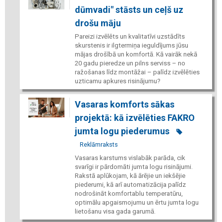
dūmvadi" stāsts un ceļš uz
drošu māju
Pareizi izvēlēts un kvalitatīvi uzstādīts
skurstenis ir ilgtermiņa ieguldījums jūsu
mājas drošībā un komfortā. Kā vairāk nekā
20 gadu pieredze un pilns serviss – no
ražošanas līdz montāžai – palīdz izvēlēties
uzticamu apkures risinājumu?
Vasaras komforts sākas
projektā: kā izvēlēties FAKRO
jumta logu piederumus
Reklāmraksts
Vasaras karstums vislabāk parāda, cik
svarīgi ir pārdomāti jumta logu risinājumi.
Rakstā aplūkojam, kā ārējie un iekšējie
piederumi, kā arī automatizācija palīdz
nodrošināt komfortablu temperatūru,
optimālu apgaismojumu un ērtu jumta logu
lietošanu visa gada garumā.