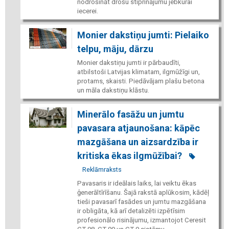
nodrošināt drošu stiprinājumu jebkurai
iecerei.
Monier dakstiņu jumti: Pielaiko
telpu, māju, dārzu
Monier dakstiņu jumti ir pārbaudīti,
atbilstoši Latvijas klimatam, ilgmūžīgi un,
protams, skaisti. Piedāvājam plašu betona
un māla dakstiņu klāstu.
Minerālo fasāžu un jumtu
pavasara atjaunošana: kāpēc
mazgāšana un aizsardzība ir
kritiska ēkas ilgmūžībai?
Reklāmraksts
Pavasaris ir ideālais laiks, lai veiktu ēkas
ģenerāltīrīšanu. Šajā rakstā aplūkosim, kādēļ
tieši pavasarī fasādes un jumtu mazgāšana
ir obligāta, kā arī detalizēti izpētīsim
profesionālo risinājumu, izmantojot Ceresit