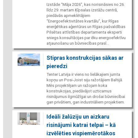
Izstāde “Māja 2026”, kas norisināsies no 26.
līdz 29. martam Ķīpsalas izstāžu centrā,
piedāvās apmeklētājiem
“Energoefektivitātes kvartālu”, kur Rīgas
enerģētikas aģentūras un Rīgas pašvaldības
Pilsētas attīstības departamenta eksperti
sniegs konsultācijas par ēku energoefektīvu
atjaunošanu un būvniecības prasī...
Stipras konstrukcijas sākas ar
pieredzi
Tenter Latvija ir viens no lielākajiem jumta
kopņu un Posi-Joist siju ražotājiem Baltijā.
Mēs projektējam un ražojam koka
konstrukcijas, piedāvājot uzticamus
risinājumus ilgmūžīgai un drošai būvniecībai
gan privātiem, gan industriāliem projektiem.
Ideāli žalūziju un aizkaru
risinājumi katrai telpai – kā
izvēlēties vispiemērotākos