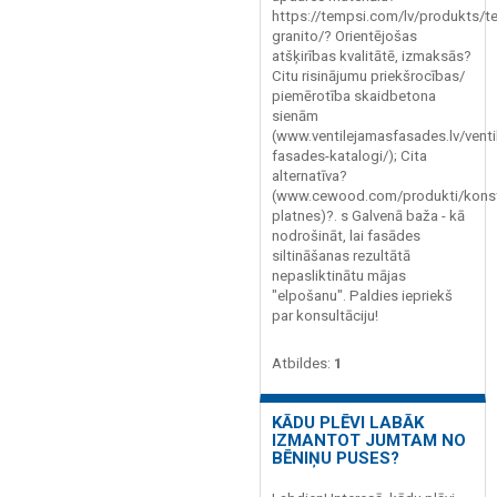
https://tempsi.com/lv/produkts/t
granito/? Orientējošas
atšķirības kvalitātē, izmaksās?
Citu risinājumu priekšrocības/
piemērotība skaidbetona
sienām
(www.ventilejamasfasades.lv/venti
fasades-katalogi/); Cita
alternatīva?
(www.cewood.com/produkti/konst
platnes)?. s Galvenā baža - kā
nodrošināt, lai fasādes
siltināšanas rezultātā
nepasliktinātu mājas
"elpošanu". Paldies iepriekš
par konsultāciju!
Atbildes:
1
KĀDU PLĒVI LABĀK
IZMANTOT JUMTAM NO
BĒNIŅU PUSES?