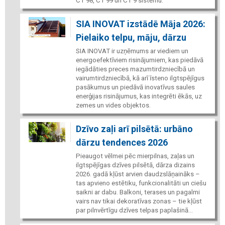
CT 98, CT 99 un CT 9 sistēmu.
SIA INOVAT izstādē Māja 2026:
Pielaiko telpu, māju, dārzu
SIA INOVAT ir uzņēmums ar viediem un
energoefektīviem risinājumiem, kas piedāvā
iegādāties preces mazumtirdzniecībā un
vairumtirdzniecībā, kā arī īsteno ilgtspējīgus
pasākumus un piedāvā inovatīvus saules
enerģijas risinājumus, kas integrēti ēkās, uz
zemes un vides objektos.
Dzīvo zaļi arī pilsētā: urbāno
dārzu tendences 2026
Pieaugot vēlmei pēc mierpilnas, zaļas un
ilgtspējīgas dzīves pilsētā, dārza dizains
2026. gadā kļūst arvien daudzslāņaināks –
tas apvieno estētiku, funkcionalitāti un ciešu
saikni ar dabu. Balkoni, terases un pagalmi
vairs nav tikai dekoratīvas zonas – tie kļūst
par pilnvērtīgu dzīves telpas paplašinā...