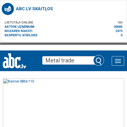
ABC.LV SKAITĻOS
LIETOTĀJI ONLINE
184
AKTĪVIE UZŅĒMUMI
28080
NOZARES RAKSTI
2373
EKSPERTU ATBILDES
0
Toggle
naviga