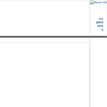
244
28079
2373
0