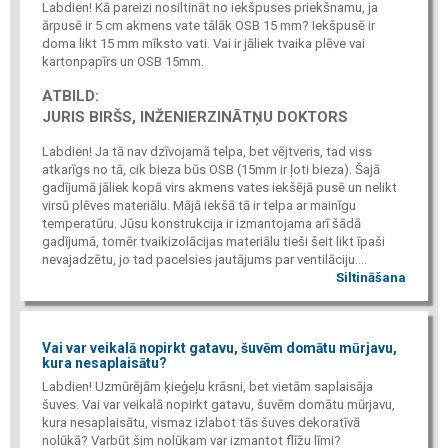
Labdien! Kā pareizi nosiltināt no iekšpuses priekšnamu, ja
ārpusē ir 5 cm akmens vate tālāk OSB 15 mm? Iekšpusē ir
doma likt 15 mm mīksto vati. Vai ir jāliek tvaika plēve vai
kartonpapīrs un OSB 15mm.
ATBILD:
JURIS BIRŠS, INŽENIERZINĀTŅU DOKTORS
Labdien! Ja tā nav dzīvojamā telpa, bet vējtveris, tad viss
atkarīgs no tā, cik bieza būs OSB (15mm ir ļoti bieza). Šajā
gadījumā jāliek kopā virs akmens vates iekšējā pusē un nelikt
virsū plēves materiālu. Mājā iekšā tā ir telpa ar mainīgu
temperatūru. Jūsu konstrukcija ir izmantojama arī šādā
gadījumā, tomēr tvaikizolācijas materiālu tieši šeit likt īpaši
nevajadzētu, jo tad pacelsies jautājums par ventilāciju....
Siltināšana
Vai var veikalā nopirkt gatavu, šuvēm domātu mūrjavu,
kura nesaplaisātu?
Labdien! Uzmūrējām ķieģeļu krāsni, bet vietām saplaisāja
šuves. Vai var veikalā nopirkt gatavu, šuvēm domātu mūrjavu,
kura nesaplaisātu, vismaz izlabot tās šuves dekoratīvā
nolūkā? Varbūt šim nolūkam var izmantot flīžu līmi?