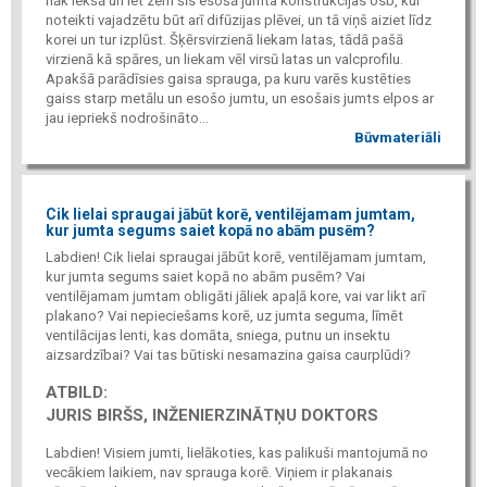
nāk iekšā un iet zem šīs esošā jumta konstrukcijas osb, kur
noteikti vajadzētu būt arī difūzijas plēvei, un tā viņš aiziet līdz
korei un tur izplūst. Šķērsvirzienā liekam latas, tādā pašā
virzienā kā spāres, un liekam vēl virsū latas un valcprofilu.
Apakšā parādīsies gaisa sprauga, pa kuru varēs kustēties
gaiss starp metālu un esošo jumtu, un esošais jumts elpos ar
jau iepriekš nodrošināto...
Būvmateriāli
Cik lielai spraugai jābūt korē, ventilējamam jumtam,
kur jumta segums saiet kopā no abām pusēm?
Labdien! Cik lielai spraugai jābūt korē, ventilējamam jumtam,
kur jumta segums saiet kopā no abām pusēm? Vai
ventilējamam jumtam obligāti jāliek apaļā kore, vai var likt arī
plakano? Vai nepieciešams korē, uz jumta seguma, līmēt
ventilācijas lenti, kas domāta, sniega, putnu un insektu
aizsardzībai? Vai tas būtiski nesamazina gaisa caurplūdi?
ATBILD:
JURIS BIRŠS, INŽENIERZINĀTŅU DOKTORS
Labdien! Visiem jumti, lielākoties, kas palikuši mantojumā no
vecākiem laikiem, nav sprauga korē. Viņiem ir plakanais