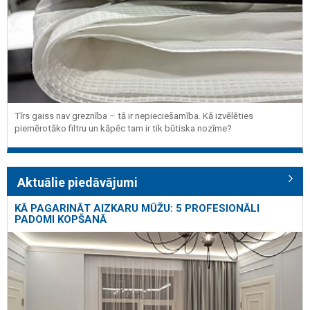
Tīrs gaiss nav greznība – tā ir nepieciešamība. Kā izvēlēties
piemērotāko filtru un kāpēc tam ir tik būtiska nozīme?
Aktuālie piedāvājumi
KĀ PAGARINĀT AIZKARU MŪŽU: 5 PROFESIONĀLI
PADOMI KOPŠANĀ