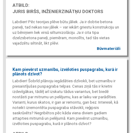
ATBILD:
JURIS BIRŠS, INŽENIERZINĀTŅU DOKTORS
Labdien! Pēc teorijas plēve būtu jāliek. Ja ir dobtie betona
paneļi, tad nekas nav jāliek – var iekārt griestu konstrukciju un
uz bēniņiem liek virsū siltumizolāciju. Ja ir cita tipa
dzelzsbetona paneļi, piemēram, monolīts, tad tās vietas
vajadzētu siltināt, likt plēvi.
Būvmateriāli
Kam pievērst uzmanību, izvēloties puspagrabu, kurā ir
plānots dzīvot?
Labdien! Šobrīd plānoju iegādāties dzīvokli, bet uzmanību ir
piesaistījušas puspagraba telpas. Cenas ziņā tās ir krietni
izdevīgākas, tādēļ arī izskatu tādus variantus, bet biedē
nostāsti par mitrumu un pelējumu, kas ar laiku var parādīties.
Varianti, kurus skatos, ir gan ar remontu, gan bez. Interesē, kā
noteikt izremontēta puspagraba stāvokli, reģipsis
saskrūvēts? Negribētos pēc kāda viena diviem gadiem
attapties mitrumā un pelējumā. Kam pievērst uzmanību,
izvēloties puspagrabu, kurā ir plānots dzīvot?