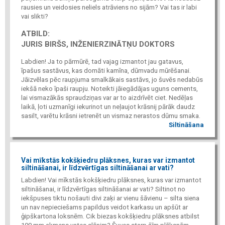
rausies un veidosies neliels atrāviens no sijām? Vai tas ir labi
vai slikti?
ATBILD:
JURIS BIRŠS, INŽENIERZINĀTŅU DOKTORS
Labdien! Ja to pārmūrē, tad vajag izmantot jau gatavus,
īpašus sastāvus, kas domāti kamīna, dūmvadu mūrēšanai.
Jāizvēlas pēc raupjuma smalkākais sastāvs, jo šuvēs nedabūs
iekšā neko īpaši raupju. Noteikti jāiegādājas uguns cements,
lai vismazākās spraudziņas var ar to aizdrīvēt ciet. Nedēļas
laikā, ļoti uzmanīgi iekurinot un neļaujot krāsnij pārāk daudz
sasilt, varētu krāsni ietrenēt un vismaz nerastos dūmu smaka.
Siltināšana
Vai mīkstās kokšķiedru plāksnes, kuras var izmantot
siltināšanai, ir līdzvērtīgas siltināšanai ar vati?
Labdien! Vai mīkstās kokšķiedru plāksnes, kuras var izmantot
siltināšanai, ir līdzvērtīgas siltināšanai ar vati? Siltinot no
iekšpuses tiktu nošauti divi zaķi ar vienu šāvienu – silta siena
un nav nepieciešams papildus veidot karkasu un apšūt ar
ģipškartona loksnēm. Cik biezas kokšķiedru plāksnes atbilst