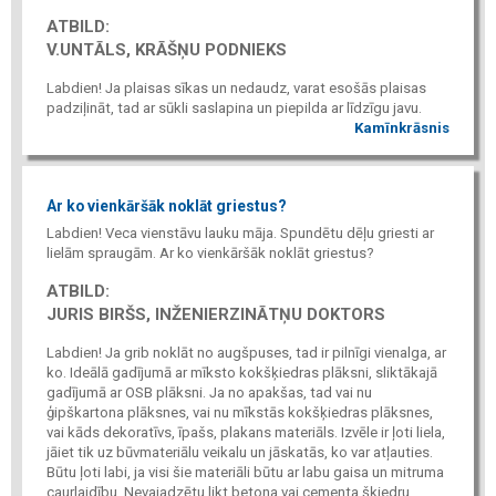
ATBILD:
V.UNTĀLS, KRĀŠŅU PODNIEKS
Labdien! Ja plaisas sīkas un nedaudz, varat esošās plaisas
padziļināt, tad ar sūkli saslapina un piepilda ar līdzīgu javu.
Kamīnkrāsnis
Ar ko vienkāršāk noklāt griestus?
Labdien! Veca vienstāvu lauku māja. Spundētu dēļu griesti ar
lielām spraugām. Ar ko vienkāršāk noklāt griestus?
ATBILD:
JURIS BIRŠS, INŽENIERZINĀTŅU DOKTORS
Labdien! Ja grib noklāt no augšpuses, tad ir pilnīgi vienalga, ar
ko. Ideālā gadījumā ar mīksto kokšķiedras plāksni, sliktākajā
gadījumā ar OSB plāksni. Ja no apakšas, tad vai nu
ģipškartona plāksnes, vai nu mīkstās kokšķiedras plāksnes,
vai kāds dekoratīvs, īpašs, plakans materiāls. Izvēle ir ļoti liela,
jāiet tik uz būvmateriālu veikalu un jāskatās, ko var atļauties.
Būtu ļoti labi, ja visi šie materiāli būtu ar labu gaisa un mitruma
caurlaidību. Nevajadzētu likt betona vai cementa šķiedru