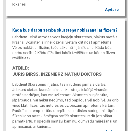
loksnes.
Apdare
Kāda būs darbu secība skursteņa noklāšanai ar flīzēm?
Labdien! Telpā atrodas vecs ķieģeļu skurstenis, blakus metāla
krāsns. Skurstenis ir nelīdzens, vietām krīt nost apmetums.
Vēlos noklāt ar flīzēm, taču sākumā ir jāizlīdzina. Kāda būs
darbu secība? Kādu flīžu līmi labāk izvēlēties un kādas flīzes
izvēlēties?
ATBILD:
JURIS BIRŠS, INŽENIERZINĀTŅU DOKTORS
Labdien! Skurstenis ir jātīra, tas ir rudens pirmais darbs.
Jebkurš cietais kurināmais uz skursteņa iekšējā virsmām
atstās sodrējus, kas var uzliesmot. Skurstenis ir jānotīra,
jāpārbauda, vai nekur nedūmo, tad papildus vēl noblīvē. Ja grib
virsū klāt flīzes, tās neturēsies uz biezām apmetuma kārtām.
Parādīsies temperatūru starpība un radīsies spriegumi, tāpēc
flīzes lidos nost. Jāmēģina notīrīt skursteni, radīt ļoti plānu
pamatkārtu. Ir speciāli sastāvi kamīnu, dūmvadu mūrēšanai un
apmešanai, ar kuriem...