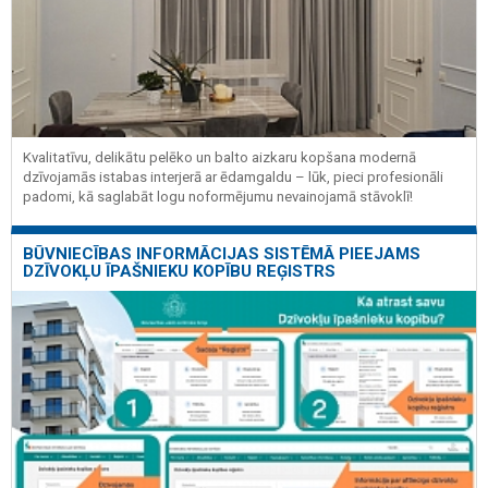
Kvalitatīvu, delikātu pelēko un balto aizkaru kopšana modernā
dzīvojamās istabas interjerā ar ēdamgaldu – lūk, pieci profesionāli
padomi, kā saglabāt logu noformējumu nevainojamā stāvoklī!
BŪVNIECĪBAS INFORMĀCIJAS SISTĒMĀ PIEEJAMS
DZĪVOKĻU ĪPAŠNIEKU KOPĪBU REĢISTRS