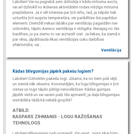
Labdien! Vai nu pagrabā zem dzīvokļa ir kāds mitruma avots,
vai arī dzīvoklī no ikdienas aktivitātēm rodas milzīgs mitruma
pieplūdums. Ja ir vēl interese par ļoti siltu, tad, ja telpās tiek
uzturēta ļoti augsta temperatūra, var parādīties šie papildus
elementi. Diemžēl nekas labāks par ventilāciju pagaidām nav
izdomāts, tāpēc Aereco ventilācija ir obligāta. Nevajag no tās
baidīties, jo pa ziemu to var aiztaisīt ciet. Ja liekas, ka ziemā ir
par vēsu, jāpārbauda ēkas ventilācijas cuku darbības
efektivitāte, vai...
Ventilācija
Kādas blīvgumijas jāpērk pakešu logiem?
Labdien! Dzīvoklim pakešu logi. Jūtams, ka no tiem pūš vējš
un ziemā nāk vēsums. Konstatējām, ka logu blīvgumijas ir ļoti
cietas un logs tāpēc pilnīgi nenoslēdzas. Kādas gumijas
jāpērk vietā un vai varam paši tās apmainīt, ja daļa blīvgumijas
iestrādāta tādā kā nelielā gropītē?
ATBILD:
KASPARS ZIHMANIS - LOGU RAŽOŠANAS
TEHNOLOGS
Labdien! Blīvgumijas paši nomainīt Jūs varat. Jums tikai būtu