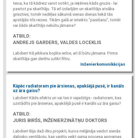
teica, ka tā kādreiz varot notikt, ja ieķēries kāds gruzis - lai
pasitot pa skaitītāju. Tā arī izdarījām un skaitītājs atsāka
griezties, tomēr nedēļas sākumā vienas dienas liekā tās
apstājās trīs reizes. Tikām galā ar ieteikto "pasišanu", tomēr
vai šāds skaitītājs nebūtu jāmaina?
ATBILD:
ANDREJS GARDERS, VALDES LOCEKLIS
Labdien! Kā jebkura bojāta ierīce, arī šī būtu jāmaina. Pirms
skaitītāja gan derētu uzlikt filtru.
Inženierkomunikācijas
Kāpēc radiatoram pie ārsienas, apakšējā pusē, ir kanāls
uz āra gaisu?
Labdien! Kāds efekts un vai tas ir vajadzīgs - radiatoram, kas
uzstādīts pie ārsienas, apakšējā pusē ir kanāls uz āra gaisu?
ATBILD:
JURIS BIRŠS, INŽENIERZINĀTŅU DOKTORS
Labdien! Bija daži ēku projekti, kuros mēģināja veidot sienās
dabisko ventilāciju, kas varētu veikt gaisa procesa apmaiņas