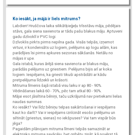
Ko iesākt, ja mājā ir liels mitrums?
Labdien! Hruščova laika silikātķieģeļu trīsstāvu māja, pēdējais
stāvs, gala siena savienota ar tādu pašu blakus māju. Aptuveni
gadu dzīvoklī ir PVC logi.
Dzīvoklis pirkts pirms nepilna gada. Visās telpās, izņemot
virtuvi, ir kondensāts uz logiem, pelējums ap logu ailām, kas
parādījies īsi pirms apkures sezonas sākšanās. Netālu no
mājas ir upe.
Gala istabā, kuras ārējā siena savienota ar blakus māju,
parādās pelējums uz griestiem. Pelējums bijis arī ar koka
logiem. Iespējams, ka griesti tikuši apstrādāti ar kādu
pretpelējuma līdzekli un krāsoti.
Mitruma līmenis šajā istabā visu laiku ir ap 80 - 90%.
Vēdināšanas laikā 60 - 70%, pēc tam atkal 80 - 90%.
Mājai esot jāsiltina bēniņi, taču uzkrājumā nav pietiekami lielas
naudas summas.
Ko iesākt? Vai līdz bēniņu telpas sakārtošanai ir iespējams
kaut ko darīt? Vai ir iespējams iznīcināt esošo pelējumu un
siltināt (griestus, sienas) no iekšpuses? Vai tam vispār būs
jēga?
Pagaidām plānojam mitruma līmeni telpās samazināt ar
elektrisko mitruma savācēju, bet gribētu zināt, kā novērst tā