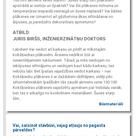
100 mm akmens vates slānim? Šuves starp šīm plāksnēm
apstrādā ar sietiņu un špakteli? Vai šīs plāksnes mitruma un
temperatūras iespaidā nestaigā un šuves neplaisā? Vai šādas
plāksnes var izmantot arī gāzbetona ēkas siltināšanai no
ārpuses, ja paredzēts dekoratīvais apmetums?
ATBILD:
JURIS BIRŠS, INŽENIERZINĀTŅU DOKTORS
Labdien! Var veidot arī karkasu un pildīt ar mīkstajām
kokšķiedras plāksnēm. Ārsiena nedrīkst būt ar
neventilējamiem tukšumiem. Tātad, ja mēs veidojam no
iekšpuses siltinājumu un veidojam kaut kādu karkasu, tas
nebūtu labi. Bet īpašas vajadzības veidot karkasu – nav.
Kokšķiedru plāksnes ir ar dažādiem rādītājiem, vidēji pēc
siltumtehniskām īpašībām tās zaudē akmens vatei 150:100.
Kokšķiedras plāksnes vajadzētu apmēram par trešdaļu vairāk,
bet tas ir atkarīgs no konkrētiem materiāliem. Šuves starp
šīm...
Būvmateriāli
Vai, saīsinot stāvbūvi, vajag atļauju no pagasta
pārvaldes?