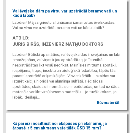
Vai ēveļskaidām pa virsu var uzstrādāt beramo vati un
kādu labāk?
Labdien! Mājas griestu siltināšanai izmantotas ēveļskaidas.
Vai pa virsu var uzstrādāt beramo vati un kādu labāk?
ATBILD:
JURIS BIRŠS, INŽENIERZINĀTŅU DOKTORS
Labdien! Būtiski apzināties, vai ēveļskaidas ir sveķainas un labi
smaržojošas, vai viņas ir jau apstrādātas, jo īstenībā
neapstrādātas likt virsū nedrīkst. Mainīsies mitruma apstākļi,
iespējama, trupe, insektu un bioloģiskā iedarbība, tāpēc tās
parasti apstrādā ar ķimikālijām. Visvienkāršāk – skaidas var
izturēt kalcija hlorīdā vai alumīnija sulfātā. Pēc tādas
apstrādes, skaidas ir normālas un nepūstošas, un tad uz šāda
materiāla var likt virsū beramo materiālu – jo tuvāk kokam, jo
labāk. Ideālajā...
Būvmateriāli
Kā pareizi nosiltināt no iekšpuses priekšnamu, ja
ārpusē ir 5 cm akmens vate tālāk OSB 15 mm?