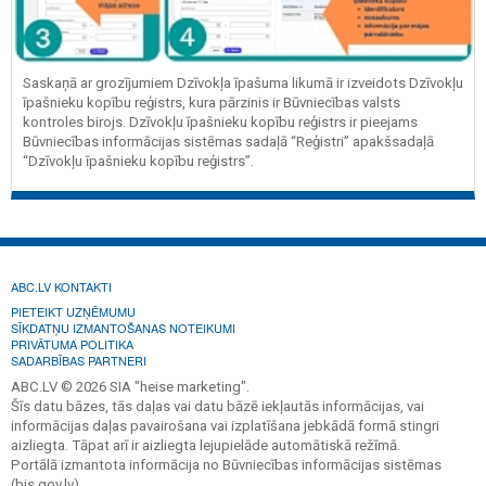
Saskaņā ar grozījumiem Dzīvokļa īpašuma likumā ir izveidots Dzīvokļu
īpašnieku kopību reģistrs, kura pārzinis ir Būvniecības valsts
kontroles birojs. Dzīvokļu īpašnieku kopību reģistrs ir pieejams
Būvniecības informācijas sistēmas sadaļā “Reģistri” apakšsadaļā
“Dzīvokļu īpašnieku kopību reģistrs”.
ABC.LV KONTAKTI
PIETEIKT UZŅĒMUMU
SĪKDATŅU IZMANTOŠANAS NOTEIKUMI
PRIVĀTUMA POLITIKA
SADARBĪBAS PARTNERI
ABC.LV © 2026 SIA "heise marketing".
Šīs datu bāzes, tās daļas vai datu bāzē iekļautās informācijas, vai
informācijas daļas pavairošana vai izplatīšana jebkādā formā stingri
aizliegta. Tāpat arī ir aizliegta lejupielāde automātiskā režīmā.
Portālā izmantota informācija no Būvniecības informācijas sistēmas
(bis.gov.lv).