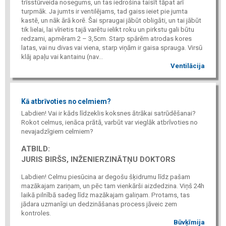
trīsstūrveida nosegums, un tas iedrošina taisīt tāpat arī
turpmāk. Ja jumts ir ventilējams, tad gaiss ieiet pie jumta
kastē, un nāk ārā korē. Šai spraugai jābūt obligāti, un tai jābūt
tik lielai, lai vīrietis tajā varētu ielikt roku un pirkstu gali būtu
redzami, apmēram 2 – 3,5cm. Starp spārēm atrodas kores
latas, vai nu divas vai viena, starp viņām ir gaisa sprauga. Virsū
klāj apaļu vai kantainu (nav...
Ventilācija
Kā atbrīvoties no celmiem?
Labdien! Vai ir kāds līdzeklis koksnes ātrākai satrūdēšanai?
Rokot celmus, ienāca prātā, varbūt var vieglāk atbrīvoties no
nevajadzīgiem celmiem?
ATBILD:
JURIS BIRŠS, INŽENIERZINĀTŅU DOKTORS
Labdien! Celmu piesūcina ar degošu šķidrumu līdz pašam
mazākajam zariņam, un pēc tam vienkārši aizdedzina. Viņš 24h
laikā pilnībā sadeg līdz mazākajam galiņam. Protams, tas
jādara uzmanīgi un dedzināšanas process jāveic zem
kontroles.
Būvķīmija