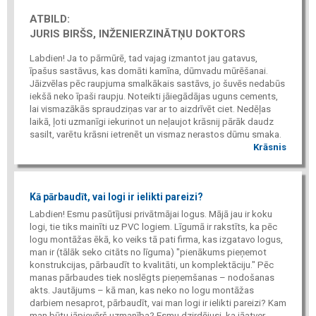
ATBILD:
JURIS BIRŠS, INŽENIERZINĀTŅU DOKTORS
Labdien! Ja to pārmūrē, tad vajag izmantot jau gatavus,
īpašus sastāvus, kas domāti kamīna, dūmvadu mūrēšanai.
Jāizvēlas pēc raupjuma smalkākais sastāvs, jo šuvēs nedabūs
iekšā neko īpaši raupju. Noteikti jāiegādājas uguns cements,
lai vismazākās spraudziņas var ar to aizdrīvēt ciet. Nedēļas
laikā, ļoti uzmanīgi iekurinot un neļaujot krāsnij pārāk daudz
sasilt, varētu krāsni ietrenēt un vismaz nerastos dūmu smaka.
Krāsnis
Kā pārbaudīt, vai logi ir ielikti pareizi?
Labdien! Esmu pasūtījusi privātmājai logus. Mājā jau ir koku
logi, tie tiks mainīti uz PVC logiem. Līgumā ir rakstīts, ka pēc
logu montāžas ēkā, ko veiks tā pati firma, kas izgatavo logus,
man ir (tālāk seko citāts no līguma) "pienākums pieņemot
konstrukcijas, pārbaudīt to kvalitāti, un komplektāciju." Pēc
manas pārbaudes tiek noslēgts pieņemšanas – nodošanas
akts. Jautājums – kā man, kas neko no logu montāžas
darbiem nesaprot, pārbaudīt, vai man logi ir ielikti pareizi? Kam
man būtu jāpievērš uzmanība? Esmu dzirdējusi, ka jāatver