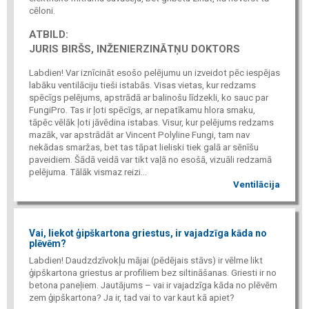
cēloni.
ATBILD:
JURIS BIRŠS, INŽENIERZINĀTŅU DOKTORS
Labdien! Var iznīcināt esošo pelējumu un izveidot pēc iespējas
labāku ventilāciju tieši istabās. Visas vietas, kur redzams
spēcīgs pelējums, apstrādā ar balinošu līdzekli, ko sauc par
FungiPro. Tas ir ļoti spēcīgs, ar nepatīkamu hlora smaku,
tāpēc vēlāk ļoti jāvēdina istabas. Visur, kur pelējums redzams
mazāk, var apstrādāt ar Vincent Polyline Fungi, tam nav
nekādas smaržas, bet tas tāpat lieliski tiek galā ar sēnīšu
paveidiem. Šādā veidā var tikt vaļā no esošā, vizuāli redzamā
pelējuma. Tālāk vismaz reizi...
Ventilācija
Vai, liekot ģipškartona griestus, ir vajadzīga kāda no
plēvēm?
Labdien! Daudzdzīvokļu mājai (pēdējais stāvs) ir vēlme likt
ģipškartona griestus ar profiliem bez siltināšanas. Griesti ir no
betona paneļiem. Jautājums – vai ir vajadzīga kāda no plēvēm
zem ģipškartona? Ja ir, tad vai to var kaut kā apiet?