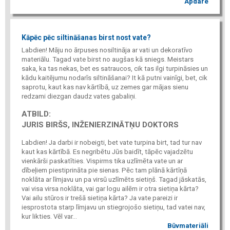
Apdare
Kāpēc pēc siltināšanas birst nost vate?
Labdien! Māju no ārpuses nosiltināja ar vati un dekoratīvo
materiālu. Tagad vate birst no augšas kā sniegs. Meistars
saka, ka tas nekas, bet es satraucos, cik tas ilgi turpināsies un
kādu kaitējumu nodarīs siltināšanai? It kā putni vainīgi, bet, cik
saprotu, kaut kas nav kārtībā, uz zemes gar mājas sienu
redzami diezgan daudz vates gabaliņi.
ATBILD:
JURIS BIRŠS, INŽENIERZINĀTŅU DOKTORS
Labdien! Ja darbi ir nobeigti, bet vate turpina birt, tad tur nav
kaut kas kārtībā. Es negribētu Jūs baidīt, tāpēc vajadzētu
vienkārši paskatīties. Vispirms tika uzlīmēta vate un ar
dībeļiem piestiprināta pie sienas. Pēc tam plānā kārtīņā
noklāta ar līmjavu un pa virsū uzlīmēts sietiņš. Tagad jāskatās,
vai visa virsa noklāta, vai gar logu ailēm ir otra sietiņa kārta?
Vai ailu stūros ir trešā sietiņa kārta? Ja vate pareizi ir
iesprostota starp līmjavu un stiegrojošo sietiņu, tad vatei nav,
kur likties. Vēl var...
Būvmateriāli