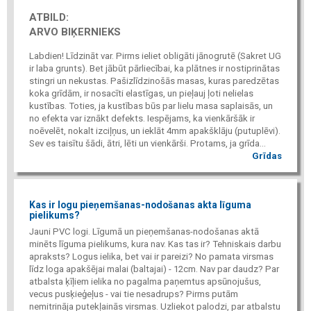
ATBILD:
ARVO BIĶERNIEKS
Labdien! Līdzināt var. Pirms ieliet obligāti jānogrutē (Sakret UG
ir laba grunts). Bet jābūt pārliecībai, ka plātnes ir nostiprinātas
stingri un nekustas. Pašizlīdzinošās masas, kuras paredzētas
koka grīdām, ir nosacīti elastīgas, un pieļauj ļoti nelielas
kustības. Toties, ja kustības būs par lielu masa saplaisās, un
no efekta var iznākt defekts. Iespējams, ka vienkāršāk ir
noēvelēt, nokalt izciļņus, un ieklāt 4mm apakšklāju (putuplēvi).
Sev es taisītu šādi, ātri, lēti un vienkārši. Protams, ja grīda...
Grīdas
Kas ir logu pieņemšanas-nodošanas akta līguma
pielikums?
Jauni PVC logi. Līgumā un pieņemšanas-nodošanas aktā
minēts līguma pielikums, kura nav. Kas tas ir? Tehniskais darbu
apraksts? Logus ielika, bet vai ir pareizi? No pamata virsmas
līdz loga apakšējai malai (baltajai) - 12cm. Nav par daudz? Par
atbalsta ķīļiem ielika no pagalma paņemtus apsūnojušus,
vecus pusķieģeļus - vai tie nesadrups? Pirms putām
nemitrināja putekļainās virsmas. Uzliekot palodzi, par atbalstu