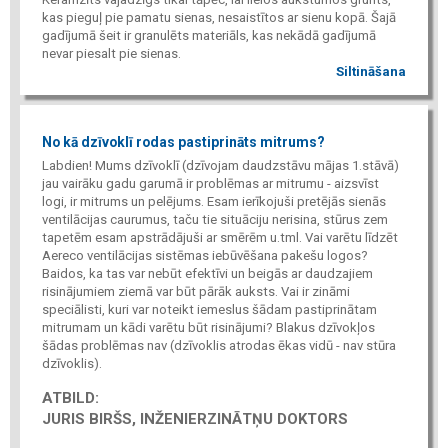
kas pieguļ pie pamatu sienas, nesaistītos ar sienu kopā. Šajā
gadījumā šeit ir granulēts materiāls, kas nekādā gadījumā
nevar piesalt pie sienas.
Siltināšana
No kā dzīvoklī rodas pastiprināts mitrums?
Labdien! Mums dzīvoklī (dzīvojam daudzstāvu mājas 1.stāvā)
jau vairāku gadu garumā ir problēmas ar mitrumu - aizsvīst
logi, ir mitrums un pelējums. Esam ierīkojuši pretējās sienās
ventilācijas caurumus, taču tie situāciju nerisina, stūrus zem
tapetēm esam apstrādājuši ar smērēm u.tml. Vai varētu līdzēt
Aereco ventilācijas sistēmas iebūvēšana pakešu logos?
Baidos, ka tas var nebūt efektīvi un beigās ar daudzajiem
risinājumiem ziemā var būt pārāk auksts. Vai ir zināmi
speciālisti, kuri var noteikt iemeslus šādam pastiprinātam
mitrumam un kādi varētu būt risinājumi? Blakus dzīvokļos
šādas problēmas nav (dzīvoklis atrodas ēkas vidū - nav stūra
dzīvoklis).
ATBILD:
JURIS BIRŠS, INŽENIERZINĀTŅU DOKTORS