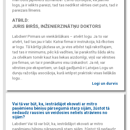
logs, ja ir ielikts pareizi, tad tas nedrīkst vērties ciet pats, tad ir
pareizais līmenis.
ATBILD:
JURIS BIRŠS, INŽENIERZINĀTŅU DOKTORS
Labdien! Pirmais un vienkāršākais – atvērt logu. Ja to var
atvērt, tad tas jau ir labi. Katrai firmai ir instrukcija, kā rīkoties
ar logu. Tā kārtīgi jāizlasa un, ja viss atbilst tajā rakstītajam,
tad tas ir minimums, pēc kā vadīties, lai parakstītu šādu aktu.
Ja cilvēkam tomēr kaut kas liekas aizdomīgi, viņš var vērsties
pie firmas, un tai ir pienākums visu izskaidrot. Ja nē, var
vērsties pie ekspertiem, un šajā gadījumā ir Latvijas Logu un
durvju ražotāju asociācija, kurā ietilpst praktiski visas lielākās
logu...
Logi un durvis
Vai tā var būt, ka, iestrādājot ekovati ar mitro
paņēmienu bēniņu pārsegumā starp sijām, žūstot tā
nedaudz rausies un veidosies neliels atrāviens no
sijām?
Labdien! Vai tā var būt, ka, iestrādājot ekovati ar mitro
paņēmienu bēniņu pārsegumā starp sijām, žūstot tā nedaudz