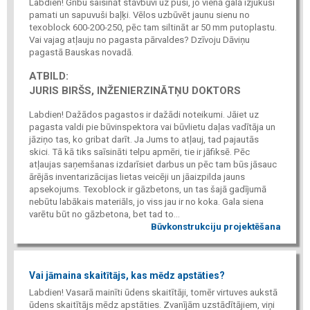
Labdien! Gribu saīsināt stāvbūvi uz pusi, jo vienā galā izjukuši
pamati un sapuvuši baļķi. Vēlos uzbūvēt jaunu sienu no
texoblock 600-200-250, pēc tam siltināt ar 50 mm putoplastu.
Vai vajag atļauju no pagasta pārvaldes? Dzīvoju Dāviņu
pagastā Bauskas novadā.
ATBILD:
JURIS BIRŠS, INŽENIERZINĀTŅU DOKTORS
Labdien! Dažādos pagastos ir dažādi noteikumi. Jāiet uz
pagasta valdi pie būvinspektora vai būvlietu daļas vadītāja un
jāziņo tas, ko gribat darīt. Ja Jums to atļauj, tad pajautās
skici. Tā kā tiks saīsināti telpu apmēri, tie ir jāfiksē. Pēc
atļaujas saņemšanas izdarīsiet darbus un pēc tam būs jāsauc
ārējās inventarizācijas lietas veicēji un jāaizpilda jauns
apsekojums. Texoblock ir gāzbetons, un tas šajā gadījumā
nebūtu labākais materiāls, jo viss jau ir no koka. Gala siena
varētu būt no gāzbetona, bet tad to...
Būvkonstrukciju projektēšana
Vai jāmaina skaitītājs, kas mēdz apstāties?
Labdien! Vasarā mainīti ūdens skaitītāji, tomēr virtuves aukstā
ūdens skaitītājs mēdz apstāties. Zvanījām uzstādītājiem, viņi