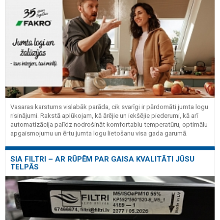
Vasaras karstums vislabāk parāda, cik svarīgi ir pārdomāti jumta logu
risinājumi. Rakstā aplūkojam, kā ārējie un iekšējie piederumi, kā arī
automatizācija palīdz nodrošināt komfortablu temperatūru, optimālu
apgaismojumu un ērtu jumta logu lietošanu visa gada garumā.
SIA FILTRI – AR RŪPĒM PAR GAISA KVALITĀTI JŪSU
TELPĀS