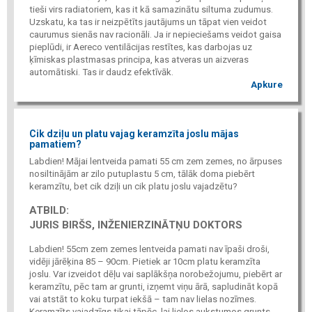
tieši virs radiatoriem, kas it kā samazinātu siltuma zudumus.
Uzskatu, ka tas ir neizpētīts jautājums un tāpat vien veidot
caurumus sienās nav racionāli. Ja ir nepieciešams veidot gaisa
pieplūdi, ir Aereco ventilācijas restītes, kas darbojas uz
ķīmiskas plastmasas principa, kas atveras un aizveras
automātiski. Tas ir daudz efektīvāk.
Apkure
Cik dziļu un platu vajag keramzīta joslu mājas
pamatiem?
Labdien! Mājai lentveida pamati 55 cm zem zemes, no ārpuses
nosiltinājām ar zilo putuplastu 5 cm, tālāk doma piebērt
keramzītu, bet cik dziļi un cik platu joslu vajadzētu?
ATBILD:
JURIS BIRŠS, INŽENIERZINĀTŅU DOKTORS
Labdien! 55cm zem zemes lentveida pamati nav īpaši droši,
vidēji jārēķina 85 – 90cm. Pietiek ar 10cm platu keramzīta
joslu. Var izveidot dēļu vai saplākšņa norobežojumu, piebērt ar
keramzītu, pēc tam ar grunti, izņemt viņu ārā, sapludināt kopā
vai atstāt to koku turpat iekšā – tam nav lielas nozīmes.
Keramzīts vajadzīgs tikai tāpēc, lai lielos aukstumos grunts,