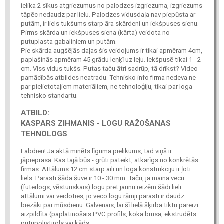
ielika 2 sīkus atgriezumus no palodzes izgriezuma, izgriezums
tāpēc nedaudz par lielu. Palodzes vidusdaļa nav piepūsta ar
putām, ir liels tukšums starp āra skārdeni un iekšpuses sienu.
Pirms skārda un iekšpuses siena (kārta) veidota no
putuplasta gabaliņiem un putām.
Pie skārda augšējās daļas šis veidojums ir tikai apmēram 4cm,
paplašinās apmēram 45 grādu leņķī uz leju. Iekšpusē tikai 1 - 2
cm. Viss vidus tukšs. Putas taču ātri sadrūp, tā drīkst? Video
pamācībās atbildes neatradu. Tehnisko info firma nedeva ne
par pielietotajiem materiāliem, ne tehnoloģiju, tikai par loga
tehnisko standartu.
ATBILD:
KASPARS ZIHMANIS - LOGU RAŽOŠANAS
TEHNOLOGS
Labdien! Ja aktā minēts līguma pielikums, tad viņš ir
jāpieprasa. Kas tajā būs - grūti pateikt, atkarīgs no konkrētās
firmas. Attālums 12 cm starp aili un loga konstrukciju ir ļoti
liels. Parasti šāda šuve ir 10 - 30 mm. Taču, ja maina vecu
(futerlogs, vēsturiskais) logu pret jaunu reizēm šādi lieli
attālumi var veidoties, jo veco logu rāmji parasti ir daudz
biezāki par mūsdienu. Galvenais, lai šī lielā šķirba tiktu pareizi
aizpildīta (paplatinošais PVC profils, koka brusa, ekstrudēts
putupolistirols vai kāds...