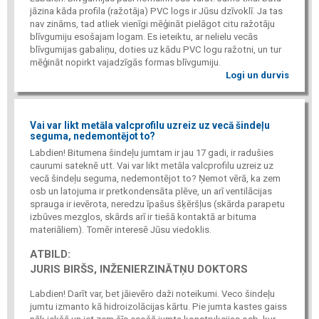
jāzina kāda profila (ražotāja) PVC logs ir Jūsu dzīvoklī. Ja tas
nav zināms, tad atliek vienīgi mēģināt pielāgot citu ražotāju
blīvgumiju esošajam logam. Es ieteiktu, ar nelielu vecās
blīvgumijas gabaliņu, doties uz kādu PVC logu ražotni, un tur
mēģināt nopirkt vajadzīgās formas blīvgumiju.
Logi un durvis
Vai var likt metāla valcprofilu uzreiz uz vecā šindeļu
seguma, nedemontējot to?
Labdien! Bitumena šindeļu jumtam ir jau 17 gadi, ir radušies
caurumi sateknē utt. Vai var likt metāla valcprofilu uzreiz uz
vecā šindeļu seguma, nedemontējot to? Ņemot vērā, ka zem
osb un latojuma ir pretkondensāta plēve, un arī ventilācijas
sprauga ir ievērota, neredzu īpašus šķēršļus (skārda parapetu
izbūves mezglos, skārds arī ir tiešā kontaktā ar bituma
materiāliem). Tomēr interesē Jūsu viedoklis.
ATBILD:
JURIS BIRŠS, INŽENIERZINĀTŅU DOKTORS
Labdien! Darīt var, bet jāievēro daži noteikumi. Veco šindeļu
jumtu izmanto kā hidroizolācijas kārtu. Pie jumta kastes gaiss