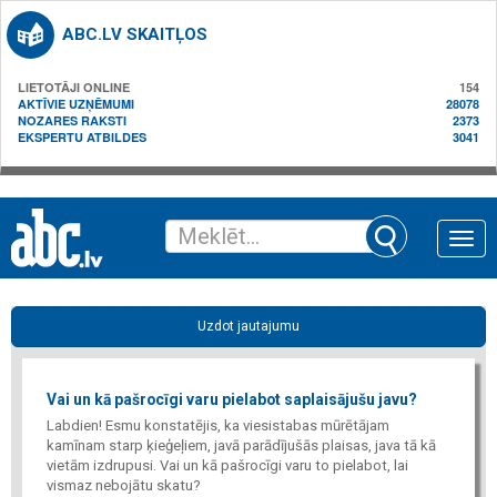
ABC.LV SKAITĻOS
LIETOTĀJI ONLINE
154
AKTĪVIE UZŅĒMUMI
28078
NOZARES RAKSTI
2373
EKSPERTU ATBILDES
3041
Toggle
naviga
Uzdot jautajumu
Vai un kā pašrocīgi varu pielabot saplaisājušu javu?
Labdien! Esmu konstatējis, ka viesistabas mūrētājam
kamīnam starp ķieģeļiem, javā parādījušās plaisas, java tā kā
vietām izdrupusi. Vai un kā pašrocīgi varu to pielabot, lai
vismaz nebojātu skatu?