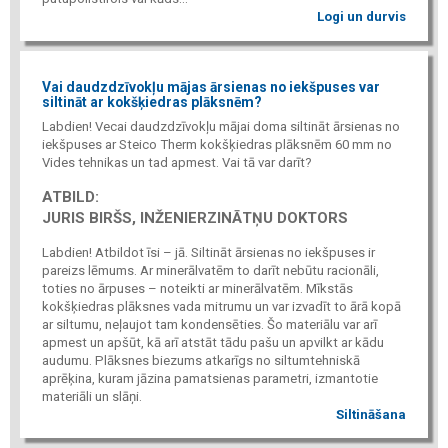
Logi un durvis
Vai daudzdzīvokļu mājas ārsienas no iekšpuses var
siltināt ar kokšķiedras plāksnēm?
Labdien! Vecai daudzdzīvokļu mājai doma siltināt ārsienas no
iekšpuses ar Steico Therm kokšķiedras plāksnēm 60 mm no
Vides tehnikas un tad apmest. Vai tā var darīt?
ATBILD:
JURIS BIRŠS, INŽENIERZINĀTŅU DOKTORS
Labdien! Atbildot īsi – jā. Siltināt ārsienas no iekšpuses ir
pareizs lēmums. Ar minerālvatēm to darīt nebūtu racionāli,
toties no ārpuses – noteikti ar minerālvatēm. Mīkstās
kokšķiedras plāksnes vada mitrumu un var izvadīt to ārā kopā
ar siltumu, neļaujot tam kondensēties. Šo materiālu var arī
apmest un apšūt, kā arī atstāt tādu pašu un apvilkt ar kādu
audumu. Plāksnes biezums atkarīgs no siltumtehniskā
aprēķina, kuram jāzina pamatsienas parametri, izmantotie
materiāli un slāņi.
Siltināšana