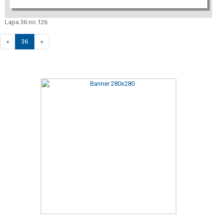
Lapa 36 no 126
«
36
»