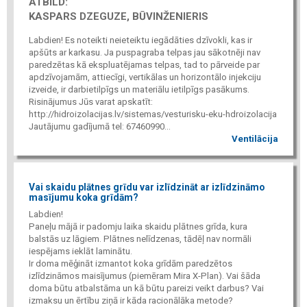
ATBILD:
KASPARS DZEGUZE, BŪVINŽENIERIS
Labdien! Es noteikti neieteiktu iegādāties dzīvokli, kas ir
apšūts ar karkasu. Ja puspagraba telpas jau sākotnēji nav
paredzētas kā ekspluatējamas telpas, tad to pārveide par
apdzīvojamām, attiecīgi, vertikālas un horizontālo injekciju
izveide, ir darbietilpīgs un materiālu ietilpīgs pasākums.
Risinājumus Jūs varat apskatīt:
http://hidroizolacijas.lv/sistemas/vesturisku-eku-hdroizolacija
Jautājumu gadījumā tel: 67460990...
Ventilācija
Vai skaidu plātnes grīdu var izlīdzināt ar izlīdzināmo
masījumu koka grīdām?
Labdien!
Paneļu mājā ir padomju laika skaidu plātnes grīda, kura
balstās uz lāgiem. Plātnes nelīdzenas, tādēļ nav normāli
iespējams ieklāt laminātu.
Ir doma mēģināt izmantot koka grīdām paredzētos
izlīdzināmos maisījumus (piemēram Mira X-Plan). Vai šāda
doma būtu atbalstāma un kā būtu pareizi veikt darbus? Vai
izmaksu un ērtību ziņā ir kāda racionālāka metode?